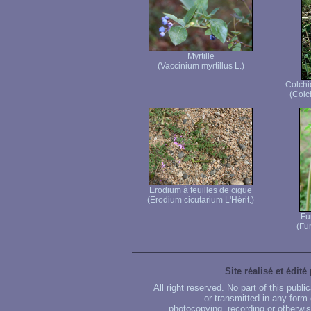
Myrtille
(Vaccinium myrtillus L.)
Colchi
(Colc
Erodium à feuilles de ciguë
(Erodium cicutarium L'Hérit.)
Fu
(Fum
Site réalisé et édité
All right reserved. No part of this publ
or transmitted in any form
photocopying, recording or otherwise