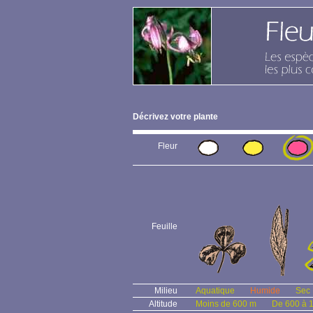
Décrivez votre plante
Fleur
Feuille
Milieu
Aquatique
Humide
Sec
Altitude
Moins de 600 m
De 600 à 