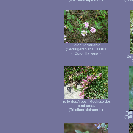
(Valeriana tripteris L.)
(Pedic
Coronille variable
(Securigera varia Lassus
(=Coronilla varia))
Ben
Trèfle des Alpes - Réglisse des
montagnes
(Trifolium alpinum L.)
Epil
(Epi