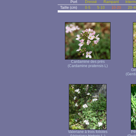
Port
Dressé
Rampant
Interm
Taille (cm)
0-5
5-10
10-20
20-4
Cardamine des prés
(Cardamine pratensis L)
Ge
(Genti
Valeriane à trois folioles
Péd