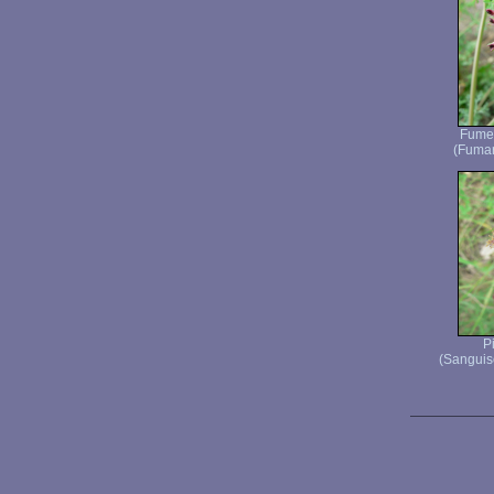
Fumet
(Fumari
P
(Sanguis