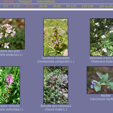
Dressé
Rampant
Intermédiaire
0-5
5-10
10-20
20-40
40-80
80-120
120-160
160 ou pl
mine des prés
ine pratensis L)
Gentiane champêtre
Valeriane à trois 
(Gentianella campestris L.)
(Valeriana tripter
Myrtille
(Vaccinium myrtil
laire verticillé
Benoîte des ruisseaux
ris verticillata l.)
(Geum rivale L.)