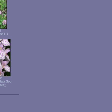
t
se L.)
lé
lata Soo
ata))