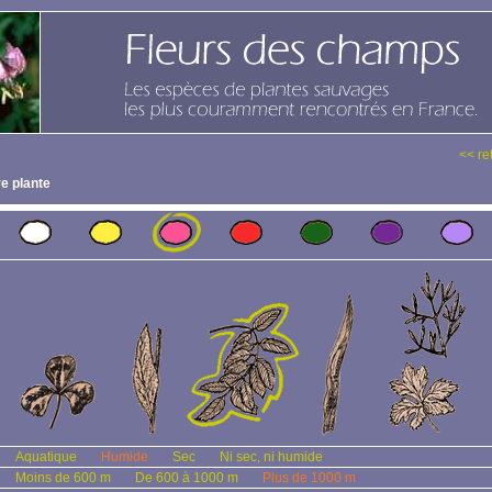
<< re
e plante
Aquatique
Humide
Sec
Ni sec, ni humide
Moins de 600 m
De 600 à 1000 m
Plus de 1000 m