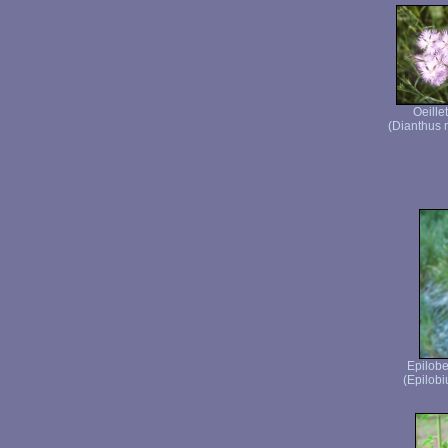
Oeille
(Dianthus 
Epilob
(Epilob