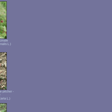
cinale
nalis L.)
e pêcher -
2
aria L.)