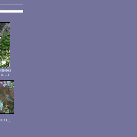
us
folioles
is L.)
lus L.)