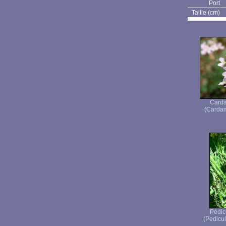
Port
Taille (cm)
Carda
(Cardam
Pédicu
(Pedicula