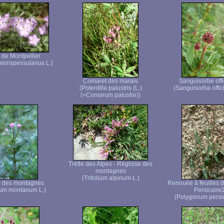
t de Montpellier
monspessulanus L.)
Comaret des marais
Sanguisorbe offi
(Potentilla palustris (L.)
(Sanguisorba offici
(=Comarum palustre))
Trèfle des Alpes - Réglisse des
montagnes
(Trifolium alpinum L.)
e des montagnes
Renouée à feuilles d
ium montanum L.)
Persicaire
(Polygonum persic