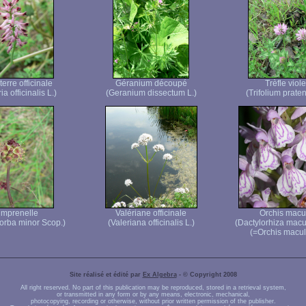
erre officinale
Géranium découpé
Trèfle viole
a officinalis L.)
(Geranium dissectum L.)
(Trifolium praten
imprenelle
Valériane officinale
Orchis macu
orba minor Scop.)
(Valeriana officinalis L.)
(Dactylorhiza macu
(=Orchis macul
Site réalisé et édité par
Ex Algebra
- © Copyright 2008
All right reserved. No part of this publication may be reproduced, stored in a retrieval system,
or transmitted in any form or by any means, electronic, mechanical,
photocopying, recording or otherwise, without prior written permission of the publisher.