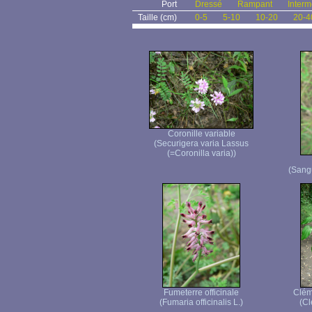
Port
Dressé
Rampant
Interm
Taille (cm)
0-5
5-10
10-20
20-4
Coronille variable
(Securigera varia Lassus
(=Coronilla varia))
(Sang
Fumeterre officinale
Clém
(Fumaria officinalis L.)
(Cl