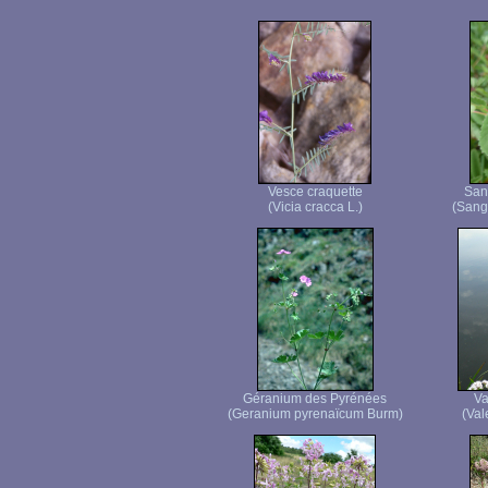
Vesce craquette
San
(Vicia cracca L.)
(Sangu
Géranium des Pyrénées
Va
(Geranium pyrenaïcum Burm)
(Vale