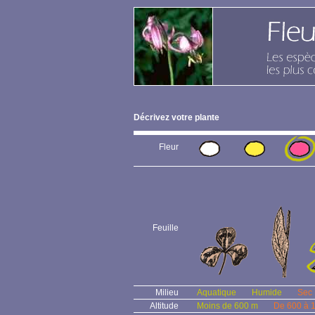
Décrivez votre plante
Fleur
Feuille
Milieu
Aquatique
Humide
Sec
Altitude
Moins de 600 m
De 600 à 