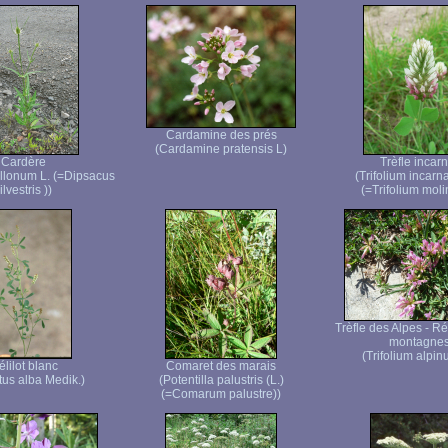
Cardamine des prés
(Cardamine pratensis L)
Cardère
Trèfle incarn
ullonum L. (=Dipsacus
(Trifolium incarn
ilvestris ))
(=Trifolium molin
Trèfle des Alpes - R
montagne
(Trifolium alpin
lilot blanc
Comaret des marais
tus alba Medik.)
(Potentilla palustris (L.)
(=Comarum palustre))