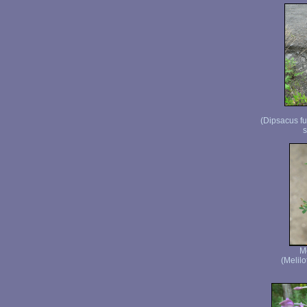
(Dipsacus f
s
Mé
(Melilo