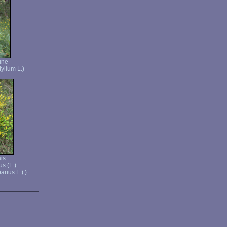
une
ylium L.)
is
s (L.)
rius L.) )