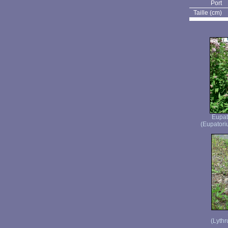
Port
Taille (cm)
Eupat
(Eupatori
(Lythr