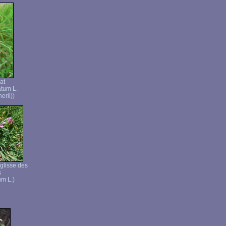
at
atum L.
erii))
églisse des
s
um L.)