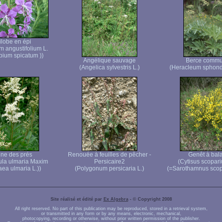
ilobe en épi
m angustifolium L.
bium spicatum ))
Angélique sauvage
Berce comm
(Angelica sylvestris L.)
(Heracleum sphond
ne des prés
Renouée à feuilles de pêcher -
Genêt à bala
dula ulmaria Maxim
Persicaire2
(Cytisus scopariu
aea ulmaria L.))
(Polygonum persicaria L.)
(=Sarothamnus scopa
Site réalisé et édité par
Ex Algebra
- © Copyright 2008
All right reserved. No part of this publication may be reproduced, stored in a retrieval system,
or transmitted in any form or by any means, electronic, mechanical,
photocopying, recording or otherwise, without prior written permission of the publisher.