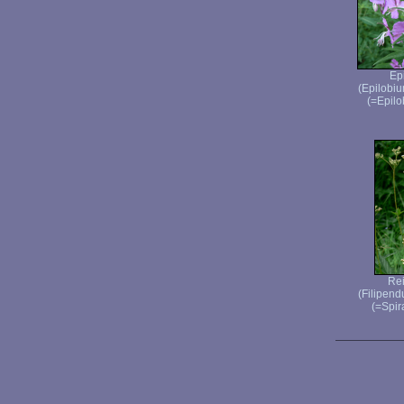
Ep
(Epilobiu
(=Epilo
Rei
(Filipen
(=Spir