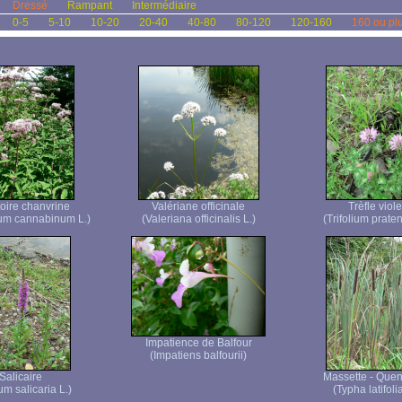
Dressé
Rampant
Intermédiaire
0-5
5-10
10-20
20-40
40-80
80-120
120-160
160 ou pl
oire chanvrine
Valériane officinale
Trèfle viole
um cannabinum L.)
(Valeriana officinalis L.)
(Trifolium praten
Impatience de Balfour
(Impatiens balfourii)
Salicaire
Massette - Quen
um salicaria L.)
(Typha latifolia