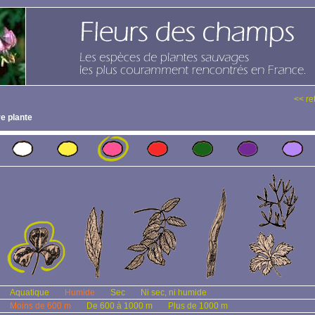
<< re
e plante
Aquatique
Humide
Sec
Ni sec, ni humide
Moins de 600 m
De 600 à 1000 m
Plus de 1000 m