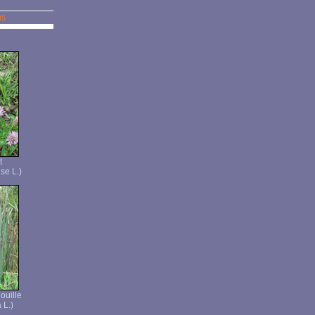
us
t
se L.)
ouille
 L.)