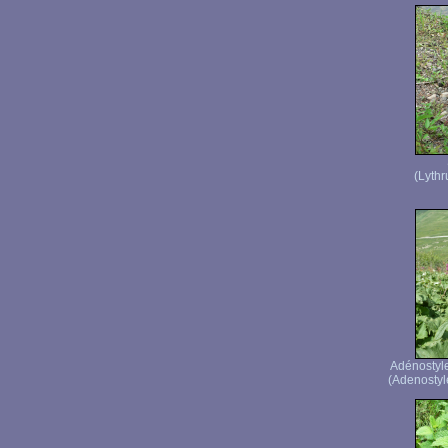
(Lythr
Adénostyle 
(Adenostyle