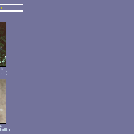
us
ois
s L.)
nc
Medik.)