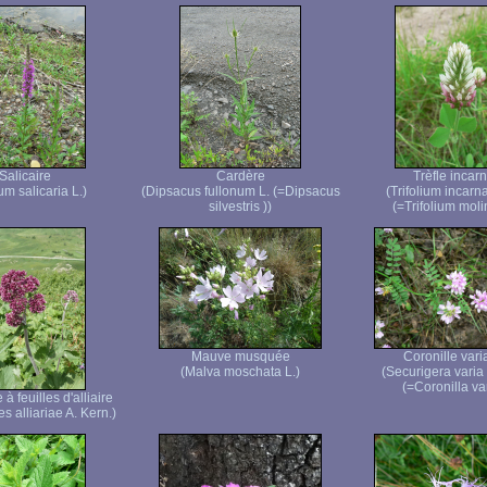
Salicaire
Cardère
Trèfle incarn
um salicaria L.)
(Dipsacus fullonum L. (=Dipsacus
(Trifolium incarn
silvestris ))
(=Trifolium molin
Mauve musquée
Coronille vari
(Malva moschata L.)
(Securigera varia
(=Coronilla var
à feuilles d'alliaire
s alliariae A. Kern.)