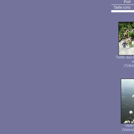
Port
Taille (cm)
Trèfle des 
m
(Trifo
Valér
(Valeria