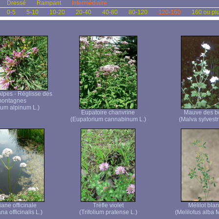
Dressé
Rampant
Intermédiaire
0-5
5-10
10-20
20-40
40-80
80-120
120-160
160 ou pl
Alpes - Réglisse des
ontagnes
lium alpinum L.)
Eupatoire chanvrine
Mauve des b
(Eupatorium cannabinum L.)
(Malva sylvestri
iane officinale
Trèfle violet
Mélilot bla
na officinalis L.)
(Trifolium pratense L.)
(Melilotus alba 