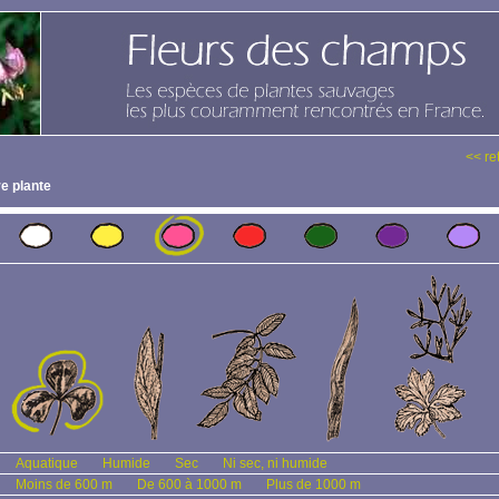
<< re
e plante
Aquatique
Humide
Sec
Ni sec, ni humide
Moins de 600 m
De 600 à 1000 m
Plus de 1000 m