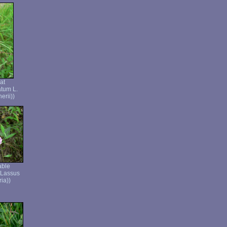
at
atum L.
erii))
able
 Lassus
ia))