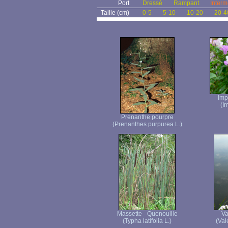
Port
Dressé
Rampant
Interm
Taille (cm)
0-5
5-10
10-20
20-4
Imp
(I
Prenanthe pourpre
(Prenanthes purpurea L.)
Massette - Quenouille
Va
(Typha latifolia L.)
(Vale