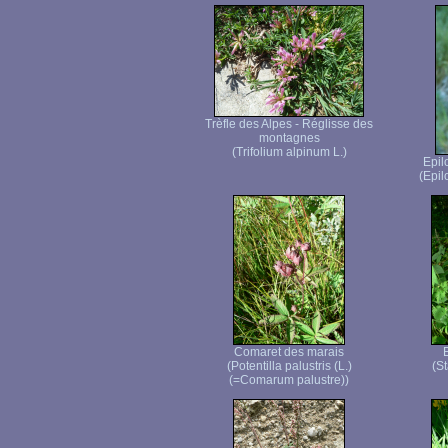
Trèfle des Alpes - Réglisse des
montagnes
(Trifolium alpinum L.)
Epil
(Epi
Comaret des marais
(Potentilla palustris (L.)
(St
(=Comarum palustre))