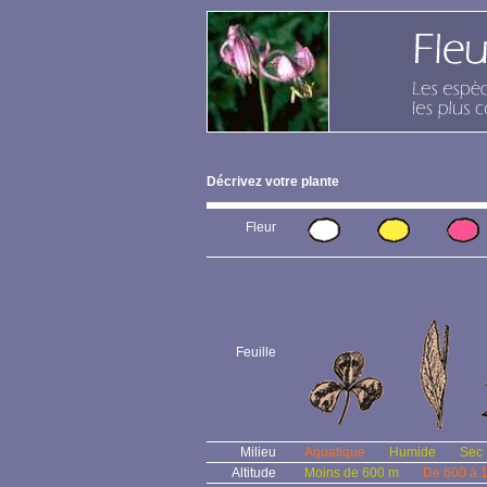
Décrivez votre plante
Fleur
Feuille
Milieu
Aquatique
Humide
Sec
Altitude
Moins de 600 m
De 600 à 