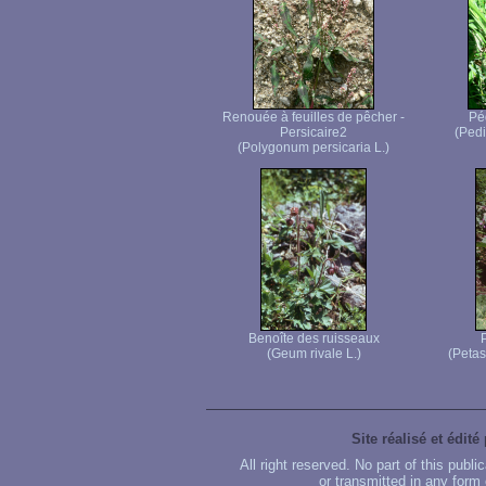
Renouée à feuilles de pêcher -
Péd
Persicaire2
(Pedic
(Polygonum persicaria L.)
Benoîte des ruisseaux
P
(Geum rivale L.)
(Petas
Site réalisé et édité
All right reserved. No part of this publ
or transmitted in any form