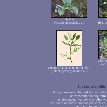
Myrtille
Re
(Vaccinium myrtillus L.)
(Ranun
Véroni
(Vero
Potamot à feuilles de graminées
(Potamogeton gramineus L.)
Site réalisé et édité
All right reserved. No part of this publ
or transmitted in any form
photocopying, recording or otherwise
Tous droits réservés. Aucune partie de ce 
par aucun moyen, sans u