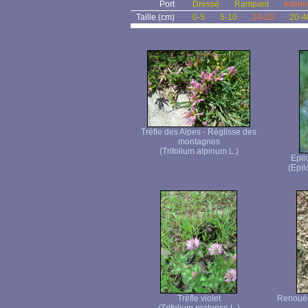
Port
Dressé
Rampant
Interm
Taille (cm)
0-5
5-10
10-20
20-4
Trèfle des Alpes - Réglisse des
montagnes
(Trifolium alpinum L.)
Epil
(Epi
Trèfle violet
Renouée 