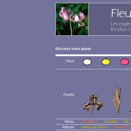
Décrivez votre plante
Fleur
Feuille
Milieu
Aquatique
Humide
Sec
Altitude
Moins de 600 m
De 600 à 