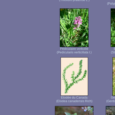
(Trifolium pratense L.)
(Poly
Pédiculaire verticillé
(Pedicularis verticillata l.)
(St
Elodée du Canada
Ge
(Elodea canadensis Rich)
(Genti