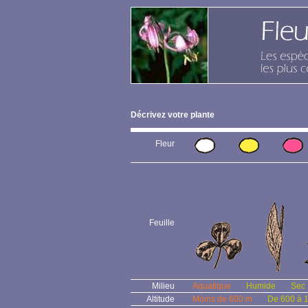
Décrivez votre plante
Fleur
Feuille
Milieu
Aquatique
Humide
Sec
Altitude
Moins de 600 m
De 600 à 