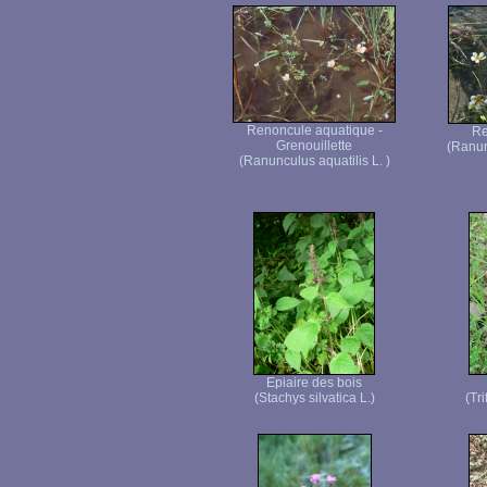
Renoncule aquatique -
Re
Grenouillette
(Ranun
(Ranunculus aquatilis L. )
Epiaire des bois
(Stachys silvatica L.)
(Tr