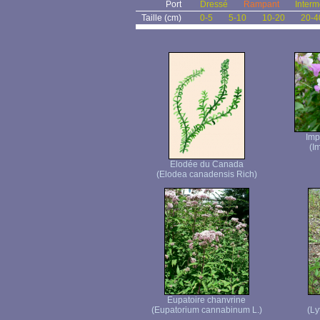
Port
Dressé
Rampant
Interm
Taille (cm)
0-5
5-10
10-20
20-4
Imp
(I
Elodée du Canada
(Elodea canadensis Rich)
Eupatoire chanvrine
(Eupatorium cannabinum L.)
(Ly