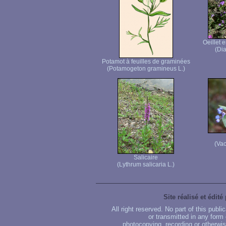
Oeillet 
(Dia
Potamot à feuilles de graminées
(Potamogeton gramineus L.)
(Vac
Salicaire
(Lythrum salicaria L.)
Site réalisé et édité
All right reserved. No part of this publ
or transmitted in any form
photocopying, recording or otherwise