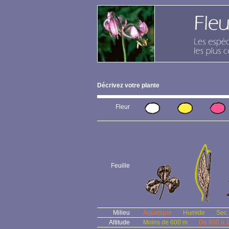
Décrivez votre plante
Fleur
Feuille
Milieu
Aquatique
Humide
Sec
Altitude
Moins de 600 m
De 600 à 