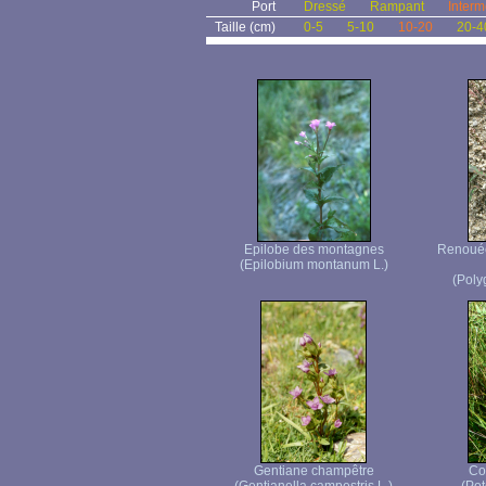
Port
Dressé
Rampant
Interm
Taille (cm)
0-5
5-10
10-20
20-4
Epilobe des montagnes
Renouée 
(Epilobium montanum L.)
(Poly
Gentiane champêtre
Co