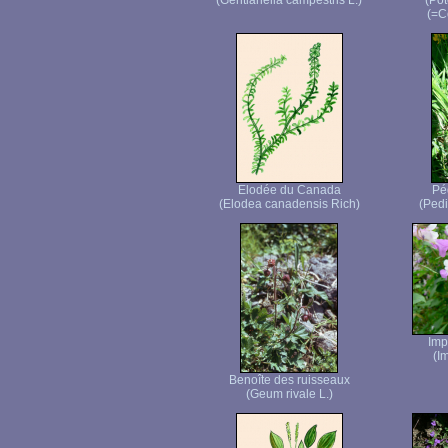
(Gentianella campestris L.)
(Pot
(=C
Elodée du Canada
Péd
(Elodea canadensis Rich)
(Pedic
Imp
(I
Benoîte des ruisseaux
(Geum rivale L.)