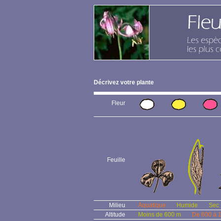
Décrivez votre plante
Fleur
Feuille
Milieu
Aquatique
Humide
Sec
Altitude
Moins de 600 m
De 600 à 