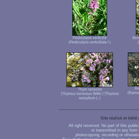
Pédiculaire verticillé
Ben
(Pedicularis verticillata l.)
Re
Thym serpolet
(Ranun
(Thymus nervosus Willk. Thymus
serpyllum L.)
Site réalisé et édité
All right reserved. No part of this publ
or transmitted in any form
photocopying, recording or otherwise