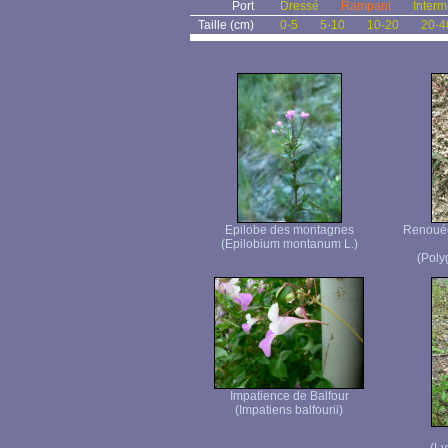
Port
Dressé
Rampant
Interm
Taille (cm)
0-5
5-10
10-20
20-4
Epilobe des montagnes
Renouée 
(Epilobium montanum L.)
(Poly
Impatience de Balfour
(Impatiens balfourii)