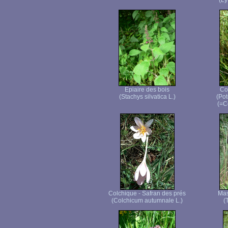
(Ly
Epiaire des bois
Co
(Stachys silvatica L.)
(Pot
(=C
Colchique - Safran des prés
Mas
(Colchicum autumnale L.)
(