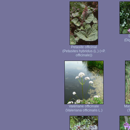
(Di
Petasite officinal
(Petasites hybridus (L.) (=P.
officinale))
Valériane officinale
Mas
(Valeriana officinalis L.)
(