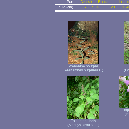
Port
Dressé
Rampant
Interm
Taille (cm)
0-5
5-10
10-20
20-4
Prenanthe pourpre
(Prenanthes purpurea L.)
(Ly
Imp
(I
Epiaire des bois
(Stachys silvatica L.)