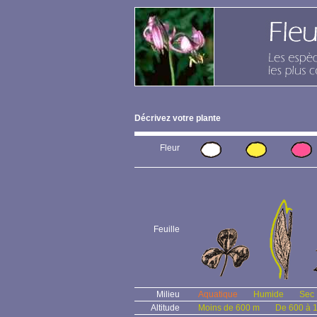
Décrivez votre plante
Fleur
Feuille
Milieu
Aquatique
Humide
Sec
Altitude
Moins de 600 m
De 600 à 