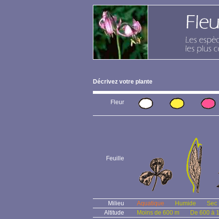
Décrivez votre plante
Fleur
Feuille
Milieu
Aquatique
Humide
Sec
Altitude
Moins de 600 m
De 600 à 