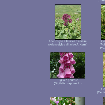
(Poly
Adénostyle à feuilles d'alliaire
Co
(Adenostyles alliariae A. Kern.)
(Pot
(=C
Digitale pourpre
(Digitalis purpurea L.)
Ge
(Genti