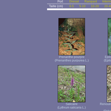
Port
Dressé
Rampant
Interm
Taille (cm)
0-5
5-10
10-20
20-4
Prenanthe pourpre
Epil
(Prenanthes purpurea L.)
(Epi
Salicaire
Renouée 
(Lythrum salicaria L.)