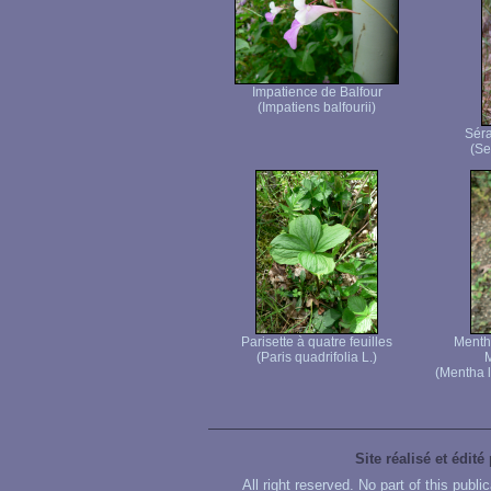
Impatience de Balfour
(Impatiens balfourii)
Séra
(Ser
Parisette à quatre feuilles
Menthe
(Paris quadrifolia L.)
M
(Mentha l
Site réalisé et édité
All right reserved. No part of this publ