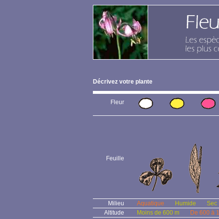
Décrivez votre plante
Fleur
Feuille
Milieu
Aquatique
Humide
Sec
Altitude
Moins de 600 m
De 600 à 