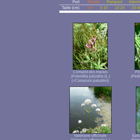
Port
Dressé
Rampant
Interm
Taille (cm)
0-5
5-10
10-20
20-4
Comaret des marais
Péd
(Potentilla palustris (L.)
(Pedic
(=Comarum palustre))
Valériane officinale
Epil