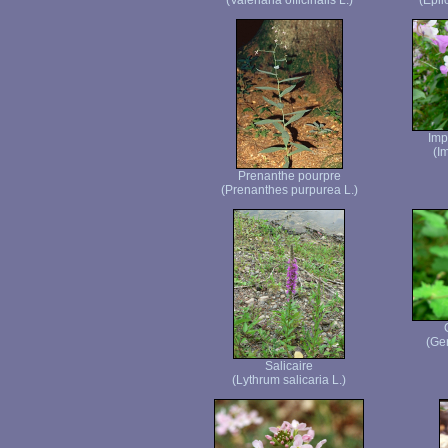
(Valeriana officinalis L.)
(Epi
Imp
(I
Prenanthe pourpre
(Prenanthes purpurea L.)
(Ge
Salicaire
(Lythrum salicaria L.)