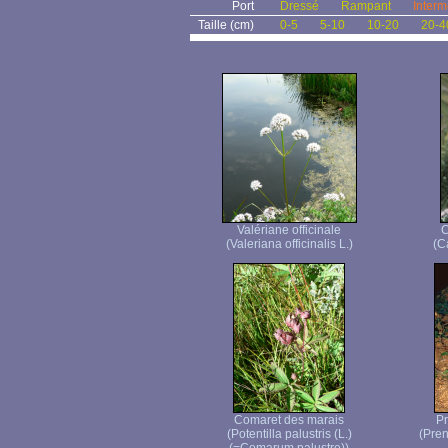
Port
Dressé
Rampant
Interm
Taille (cm)
0-5
5-10
10-20
20-4
Valériane officinale
C
(Valeriana officinalis L.)
(C
Comaret des marais
Pr
(Potentilla palustris (L.)
(Pren