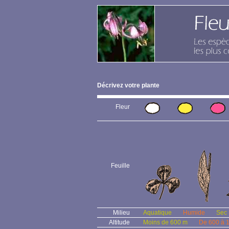
Décrivez votre plante
Fleur
Feuille
Milieu
Aquatique
Humide
Sec
Altitude
Moins de 600 m
De 600 à 