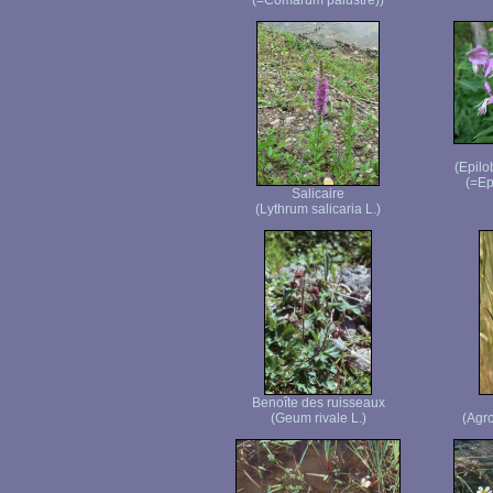
(=Comarum palustre))
(Epilo
(=Ep
Salicaire
(Lythrum salicaria L.)
Benoîte des ruisseaux
(Geum rivale L.)
(Agr