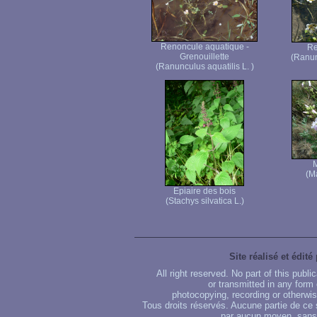
Renoncule aquatique -
Re
Grenouillette
(Ranun
(Ranunculus aquatilis L. )
(M
Epiaire des bois
(Stachys silvatica L.)
Site réalisé et édité
All right reserved. No part of this publ
or transmitted in any form
photocopying, recording or otherwise
Tous droits réservés. Aucune partie de ce 
par aucun moyen, sans u