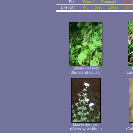
Port
Dressé
Rampant
Interm
Taille (cm)
0-5
5-10
10-20
20-4
Epiaire des bois
(Stachys silvatica L.)
(Lam
Mauve des bois
(Malva sylvestris L.)
(Cal