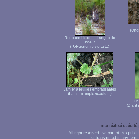
(Ono
Renouée bistorte - Langue de
boeuf
(Polygonum bistorta L.)
Lamier à feuilles embrassantes
(Lamium amplexicaule L.)
Oei
(Dianth
Site réalisé et édité
All right reserved. No part of this publ
or transmitted in any form