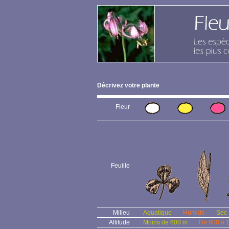
Décrivez votre plante
Fleur
Feuille
Milieu
Aquatique
Humide
Sec
Altitude
Moins de 600 m
De 600 à 