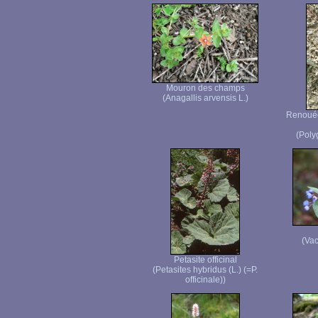
Mouron des champs
(Anagallis arvensis L.)
Renouée 
(Poly
(Vac
Petasite officinal
(Petasites hybridus (L.) (=P.
officinale))