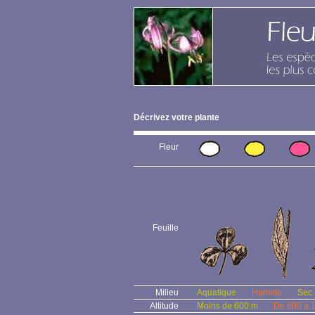
Décrivez votre plante
Fleur
Feuille
Milieu
Aquatique
Humide
Sec
Altitude
Moins de 600 m
De 600 à 