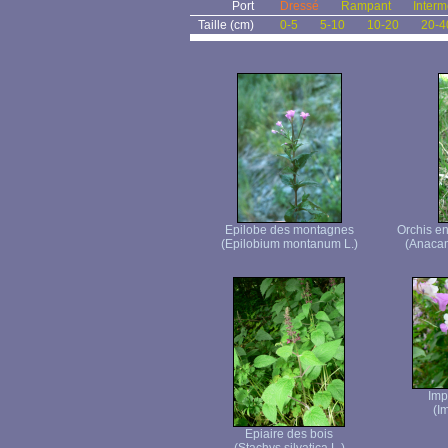
Port
Dressé
Rampant
Interm
Taille (cm)
0-5
5-10
10-20
20-4
Epilobe des montagnes
Orchis en
(Epilobium montanum L.)
(Anacam
Imp
(I
Epiaire des bois