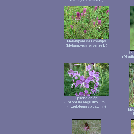
(Stachys silvatica L.)
Mélampyre des champs
(Melampyrum arvense L.)
Oei
(Dianth
Epilobe en épi
(Epilobium angustifolium L.
(=Epilobium spicatum ))
Mas
(