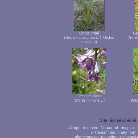
Orchis brûlé
Ge
(Neotinea ustulata L. (=Orchis
(Genti
ustulata))
Orchis militaire
(Orchis militaris L.)
(Orc
Site réalisé et édité
All right reserved. No part of this publ
or transmitted in any form
photocopying, recording or otherwise