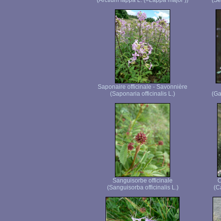
(Arctium lappa L. (=Lappa major ))
(Ser
Saponaire officinale - Savonnière
(Saponaria officinalis L.)
(Ga
Sanguisorbe officinale
C
(Sanguisorba officinalis L.)
(C