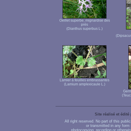
Oeillet superbe, mignardise des
prés
(Dianthus superbus L.)
(Dipsacus
Lamier à feuilles embrassantes
(Lamium amplexicaule L.)
Germ
(Teuc
Site réalisé et édité
All right reserved. No part of this publ
or transmitted in any form
photocopying, recording or otherwise