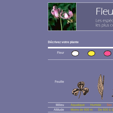
Décrivez votre plante
Fleur
Feuille
Milieu
Aquatique
Humide
Sec
Altitude
Moins de 600 m
De 600 à 