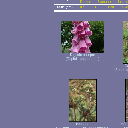
Port
Dressé
Rampant
Interm
Taille (cm)
0-5
5-10
10-20
20-4
Digitale pourpre
(Digitalis purpurea L.)
C
(Silene 
Bardane
Séra