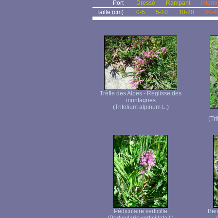
Port
Dressé
Rampant
Interm
Taille (cm)
0-5
5-10
10-20
20-4
Trèfle des Alpes - Réglisse des
montagnes
(Trifolium alpinum L.)
(Tr
Pédiculaire verticillé
Ben