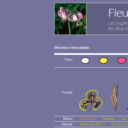
Décrivez votre plante
Fleur
Feuille
Milieu
Aquatique
Humide
Sec
Altitude
Moins de 600 m
De 600 à 