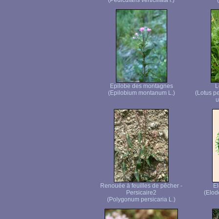
(Pedicularis verticillata l.)
Epilobe des montagnes
L
(Epilobium montanum L.)
(Lotus p
u
Renouée à feuilles de pêcher -
E
Persicaire2
(Elod
(Polygonum persicaria L.)