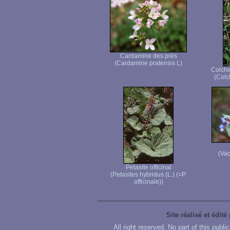
Cardamine des prés
(Cardamine pratensis L)
Colchi
(Colc
(Vac
Petasite officinal
(Petasites hybridus (L.) (=P.
officinale))
Site réalisé et édité
All right reserved. No part of this publ