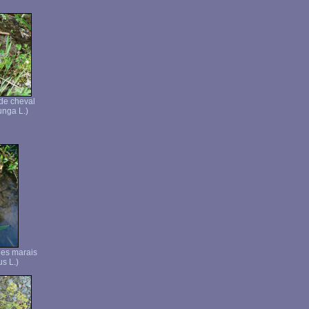
de cheval
unga L.)
 des marais
us L.)