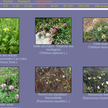
Dressé
Rampant
Intermédiaire
0-5
5-10
10-20
20-40
40-80
80-120
120-160
160 ou pl
Trèfle blan
Trèfle des Alpes - Réglisse des
(Trifolium repen
montagnes
(Trifolium alpinum L.)
er des marais
unculatus Cav Lotus
inosus Schk.)
Renoncule aquatique -
Renoncule flot
Grenouillette
(Ranunculus fluita
(Ranunculus aquatilis L. )
rèfle violet