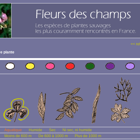
<< re
e plante
Aquatique
Humide
Sec
Ni sec, ni humide
Moins de 600 m
De 600 à 1000 m
Plus de 1000 m