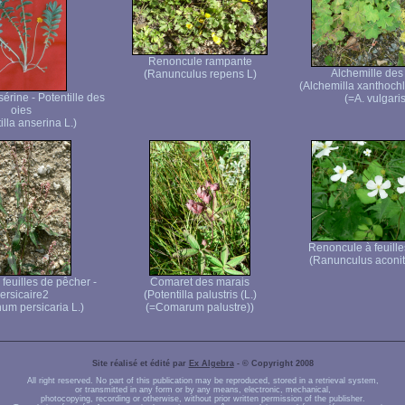
Renoncule rampante
Alchemille des
(Ranunculus repens L)
(Alchemilla xanthoch
sérine - Potentille des
(=A. vulgaris
oies
illa anserina L.)
Renoncule à feuille
(Ranunculus aconiti
feuilles de pêcher -
Comaret des marais
ersicaire2
(Potentilla palustris (L.)
um persicaria L.)
(=Comarum palustre))
Site réalisé et édité par
Ex Algebra
- © Copyright 2008
All right reserved. No part of this publication may be reproduced, stored in a retrieval system,
or transmitted in any form or by any means, electronic, mechanical,
photocopying, recording or otherwise, without prior written permission of the publisher.