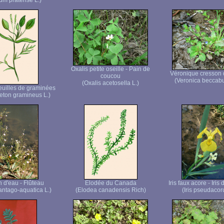
ium pratense L.)
Oxalis petite oseille - Pain de
Véronique cresson 
coucou
(Veronica beccab
(Oxalis acetosella L.)
euilles de graminées
ton gramineus L.)
n d'eau - Flûteau
Elodée du Canada
Iris faux acore - Iris
antago-aquatica L.)
(Elodea canadensis Rich)
(Iris pseudacor