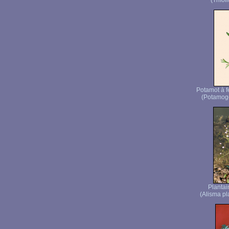
(Trifol
Potamot à f
(Potamoge
Plantai
(Alisma pl