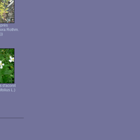
 prés
lora Rothm.
))
s d'aconit
folius L.)