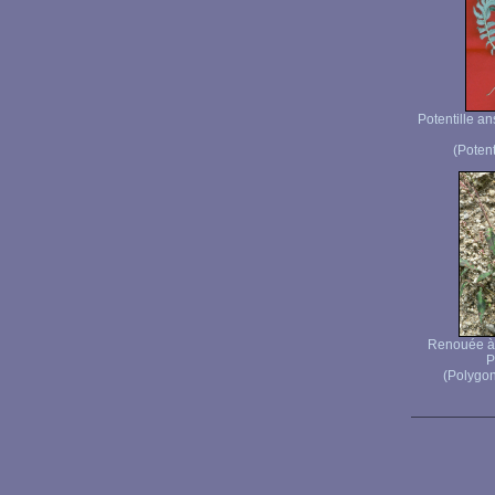
Potentille an
(Potent
Renouée à 
P
(Polygon