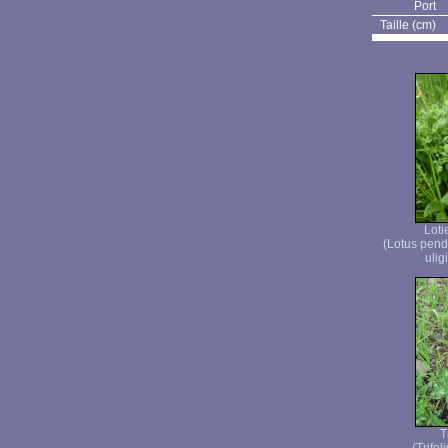
Port
Taille (cm)
Loti
(Lotus pend
ulig
T