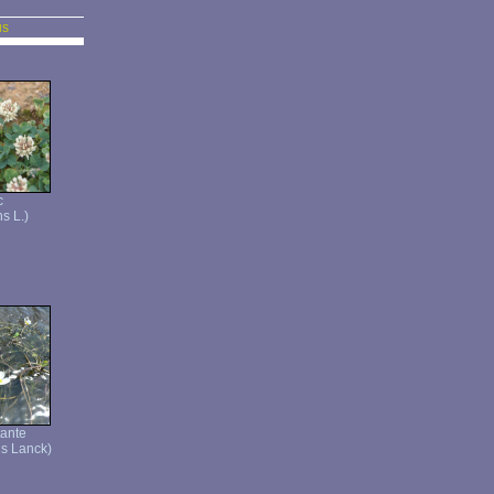
us
c
s L.)
tante
ns Lanck)