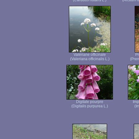
(Carduus nutans L.)
(Arctium 
Valériane officinale
Pr
(Valeriana officinalis L.)
(Pren
Digitale pourpre
Imp
(Digitalis purpurea L.)
(I