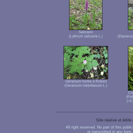
Salicaire
(Lythrum salicaria L.)
(Dipsacus
Géranium herbe à Robert
(Geranium robertianum L.)
Co
(Pot
(=C
Site réalisé et édité
All right reserved. No part of this publ
or transmitted in any form