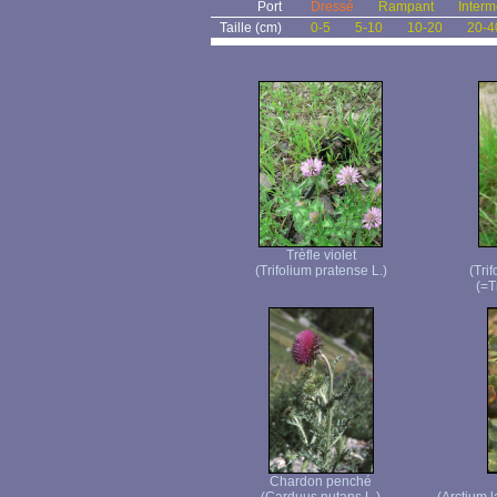
Port
Dressé
Rampant
Interm
Taille (cm)
0-5
5-10
10-20
20-4
Trèfle violet
(Trifolium pratense L.)
(Tri
(=T
Chardon penché