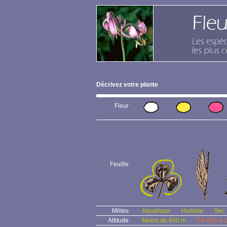
Décrivez votre plante
Fleur
Feuille
Milieu
Aquatique
Humide
Sec
Altitude
Moins de 600 m
De 600 à 