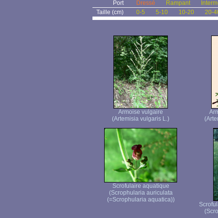
Port
Dressé
Rampant
Interm
Taille (cm)
0-5
5-10
10-20
20-4
Armoise vulgaire
Ar
(Artemisia vulgaris L.)
(Arte
Scrofulaire aquatique
(Scrophularia auriculata
(=Scrophularia aquatica))
Scroful
(Scro