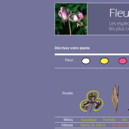
Décrivez votre plante
Fleur
Feuille
Milieu
Aquatique
Humide
Sec
Altitude
Moins de 600 m
De 600 à 