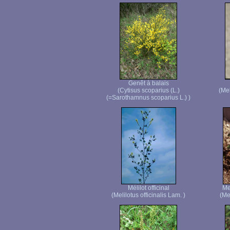
Genêt à balais
(Cytisus scoparius (L.)
(Mel
(=Sarothamnus scoparius L.) )
Mélilot officinal
Me
(Melilotus officinalis Lam. )
(Me