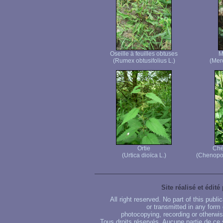
Oseille à feuilles obtuses
M
(Rumex obtusifolius L.)
(Merc
Ortie
Ché
(Urtica dioïca L.)
(Chenopod
Site réalisé et édité
All right reserved. No part of this publ
or transmitted in any form
photocopying, recording or otherwise
Tous droits réservés. Aucune partie de ce 