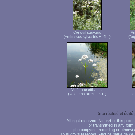
Cerfeuil sauvage
An
(Anthriscus sylvestris Hoffm.)
(Ang
Valériane officinale
(Valeriana officinalis L.)
(
Site réalisé et édité
All right reserved. No part of this publ
or transmitted in any form
photocopying, recording or otherwise
Tous droits réservés. Aucune partie de ce 