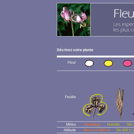
Décrivez votre plante
Fleur
Feuille
Milieu
Aquatique
Humide
Sec
Altitude
Moins de 600 m
De 600 à 