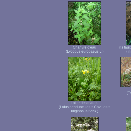
Chanvre d'eau
Iris fau
(Lycopus europaeus L.)
(Ir
(T
Lotier des marais
(Lotus pendunculatus Cav Lotus
uliginosus Schk.)