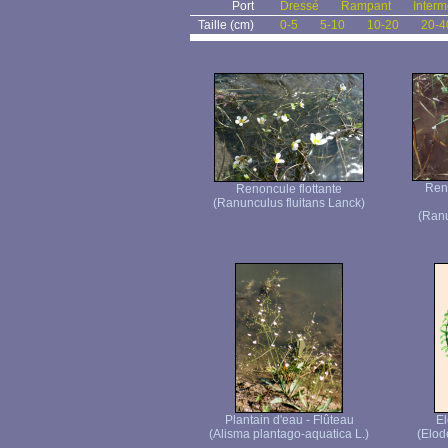
Port
Dressé
Rampant
Interm
Taille (cm)
0-5
5-10
10-20
20-4
Ren
Renoncule flottante
(Ranunculus fluitans Lanck)
(Ranu
Plantain d'eau - Flûteau
E
(Alisma plantago-aquatica L.)
(Elod