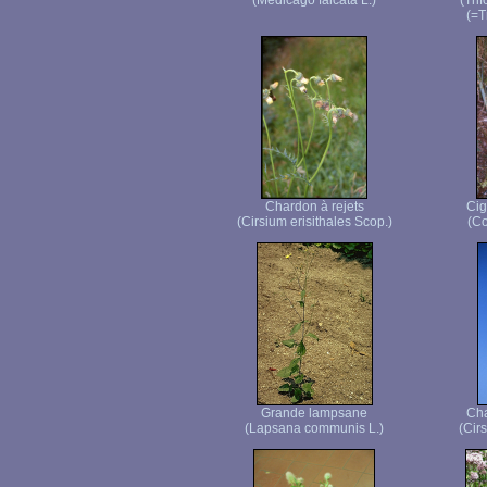
(Medicago falcata L.)
(Tri
(=T
Chardon à rejets
Cig
(Cirsium erisithales Scop.)
(C
Grande lampsane
Cha
(Lapsana communis L.)
(Cir