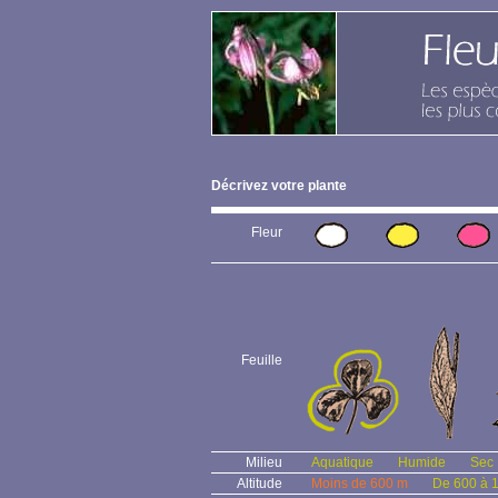
Décrivez votre plante
Fleur
Feuille
Milieu
Aquatique
Humide
Sec
Altitude
Moins de 600 m
De 600 à 