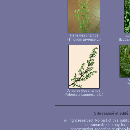
Trèfle des champs
Eu
(Trifolium arvense L.)
(Eupat
G
(A
Armoise des champs
(Artemisia campestris L.)
Site réalisé et édité
All right reserved. No part of this publ
or transmitted in any form
photocopying, recording or otherwise