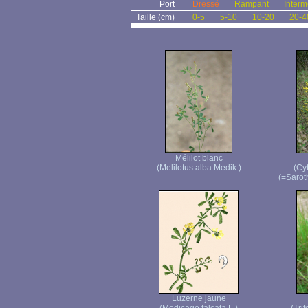
Port
Dressé
Rampant
Interm
Taille (cm)
0-5
5-10
10-20
20-4
Mélilot blanc
(Melilotus alba Medik.)
(Cyt
(=Sarot
Luzerne jaune