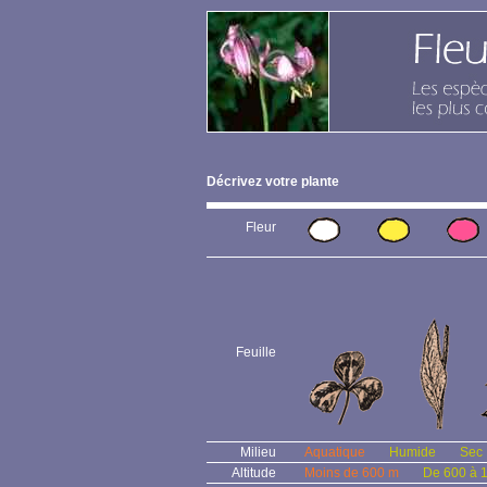
Décrivez votre plante
Fleur
Feuille
Milieu
Aquatique
Humide
Sec
Altitude
Moins de 600 m
De 600 à 