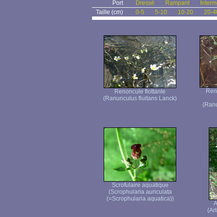
Port
Dressé
Rampant
Interm
Taille (cm)
0-5
5-10
10-20
20-4
Ren
Renoncule flottante
(Ranunculus fluitans Lanck)
(Ranu
Scrofulaire aquatique
(Scrophularia auriculata
(=Scrophularia aquatica))
A
(Ar