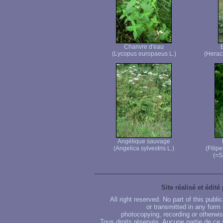
Chanvre d'eau
(Lycopus europaeus L.)
(Herac
Angélique sauvage
(Angelica sylvestris L.)
(Filip
(=S
Site réalisé et édité
All right reserved. No part of this publ
or transmitted in any form
photocopying, recording or otherwise
Tous droits réservés. Aucune partie de ce 