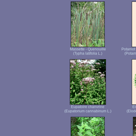
Massette - Quenouille
Potamot 
(Typha latifolia L.)
(Potam
Eupatoire chanvrine
E
(Eupatorium cannabinum L.)
(Elod