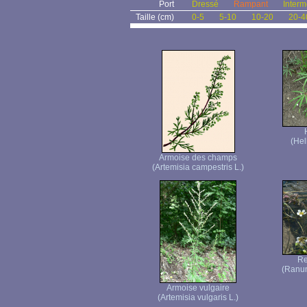
Port
Dressé
Rampant
Interm
Taille (cm)
0-5
5-10
10-20
20-4
(Hel
Armoise des champs
(Artemisia campestris L.)
Re
(Ranun
Armoise vulgaire
(Artemisia vulgaris L.)