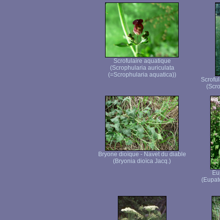
Scrofulaire aquatique
(Scrophularia auriculata
(=Scrophularia aquatica))
Scroful
(Scro
Bryone dioïque - Navet du diable
(Bryonia dioïca Jacq.)
Eu
(Eupat