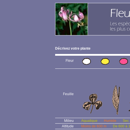
Décrivez votre plante
Fleur
Feuille
Milieu
Aquatique
Humide
Sec
Altitude
Moins de 600 m
De 600 à 