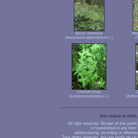
Berce commune
Mas
(Heracleum sphondylium L.)
(
Chanvre d'eau
C
(Lycopus europaeus L.)
(Anthri
Site réalisé et édité
All right reserved. No part of this publ
or transmitted in any form
photocopying, recording or otherwise
Tous droits réservés. Aucune partie de ce 