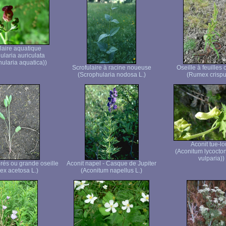
laire aquatique
ularia auriculata
ularia aquatica))
Scrofulaire à racine noueuse
Oseille à feuilles 
(Scrophularia nodosa L.)
(Rumex crispu
Aconit tue-l
(Aconitum lycocto
vulparia))
prés ou grande oseille
Aconit napel - Casque de Jupiter
x acetosa L.)
(Aconitum napellus L.)