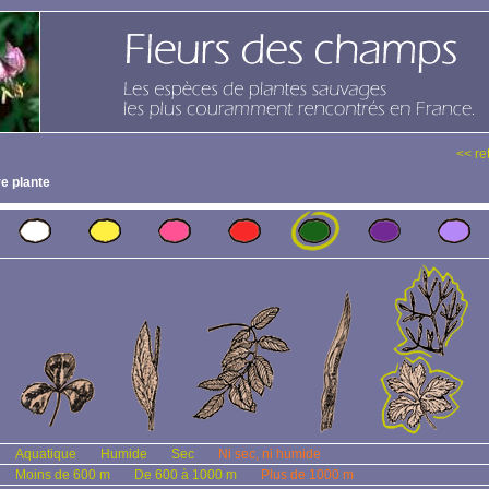
<< re
e plante
Aquatique
Humide
Sec
Ni sec, ni humide
Moins de 600 m
De 600 à 1000 m
Plus de 1000 m