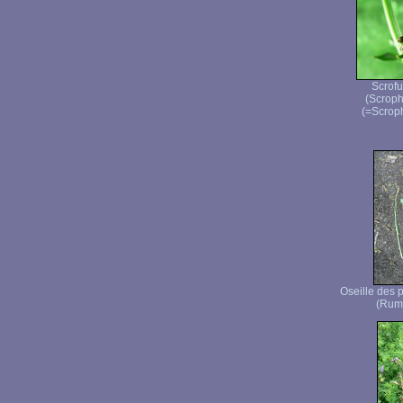
Scrofu
(Scroph
(=Scroph
Oseille des 
(Rume