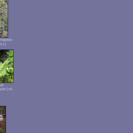
crispées
s L)
oup
num (=A.