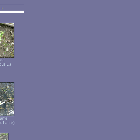
us
ide
dus L.)
tante
ns Lanck)