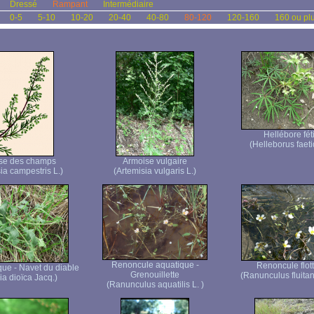
Dressé
Rampant
Intermédiaire
0-5
5-10
10-20
20-40
40-80
80-120
120-160
160 ou pl
Hellébore fét
(Helleborus faeti
se des champs
Armoise vulgaire
ia campestris L.)
(Artemisia vulgaris L.)
Renoncule aquatique -
Renoncule flot
que - Navet du diable
Grenouillette
(Ranunculus fluita
ia dioïca Jacq.)
(Ranunculus aquatilis L. )