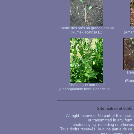
Oseille des prés ou grande oseille
Am
(Rumex acetosa L.)
(Amara
Ren
(Ranu
Chénopode bon-henri
(Chenopodium bonus-henricus L.)
Site réalisé et édité
All right reserved. No part of this publ
or transmitted in any form
photocopying, recording or otherwise
Tous droits réservés. Aucune partie de ce 
par aucun moyen, sans u