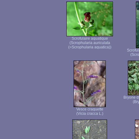
Scrofulaire aquatique
(Scrophularia auriculata
(=Scrophularia aquatica))
Scroful
(Scro
Bryone di
(Br
Vesce craquette
(Vicia cracca L.)