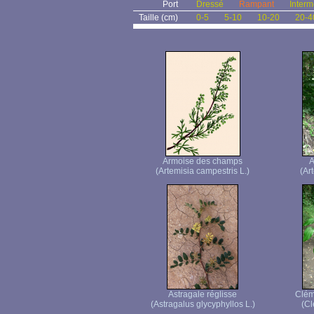
Port
Dressé
Rampant
Interm
Taille (cm)
0-5
5-10
10-20
20-4
Armoise des champs
A
(Artemisia campestris L.)
(Ar
Astragale réglisse
Clém
(Astragalus glycyphyllos L.)
(Cl