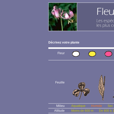
Décrivez votre plante
Fleur
Feuille
Milieu
Aquatique
Humide
Sec
Altitude
Moins de 600 m
De 600 à 