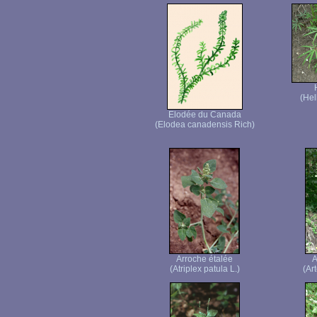
(Hel
Elodée du Canada
(Elodea canadensis Rich)
Arroche étalée
A
(Atriplex patula L.)
(Ar