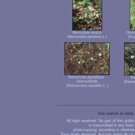
Mercuriale vivace
Oseil
(Mercurialis perennis L.)
(Rum
Renoncule aquatique -
Re
Grenouillette
(Ranun
(Ranunculus aquatilis L. )
Site réalisé et édité
All right reserved. No part of this publ
or transmitted in any form
photocopying, recording or otherwise
Tous droits réservés. Aucune partie de ce 