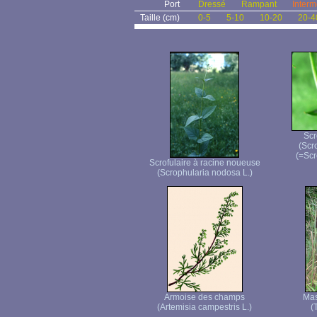
Port
Dressé
Rampant
Interm
Taille (cm)
0-5
5-10
10-20
20-4
Scr
(Scr
(=Scr
Scrofulaire à racine noueuse
(Scrophularia nodosa L.)
Armoise des champs
Mas
(Artemisia campestris L.)
(