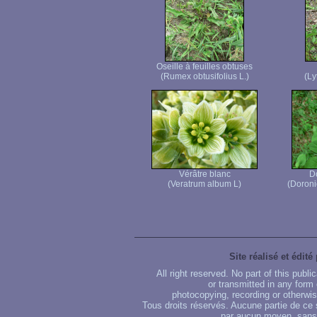
Oseille à feuilles obtuses
(Rumex obtusifolius L.)
(Ly
Vérâtre blanc
D
(Veratrum album L)
(Doroni
Site réalisé et édité
All right reserved. No part of this publ
or transmitted in any form
photocopying, recording or otherwise
Tous droits réservés. Aucune partie de ce 
par aucun moyen, sans u