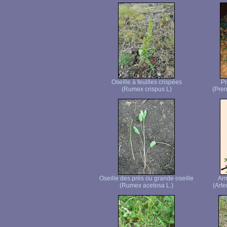
Oseille à feuilles crispées
Pr
(Rumex crispus L)
(Pren
Oseille des prés ou grande oseille
Ar
(Rumex acetosa L.)
(Arte