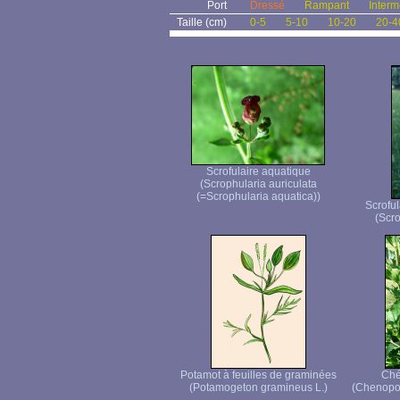
Port
Dressé
Rampant
Interm
Taille (cm)
0-5
5-10
10-20
20-4
Scrofulaire aquatique
(Scrophularia auriculata
(=Scrophularia aquatica))
Scroful
(Scro
Potamot à feuilles de graminées
Ché
(Potamogeton gramineus L.)
(Chenopod