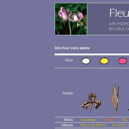
Décrivez votre plante
Fleur
Feuille
Milieu
Aquatique
Humide
Sec
Altitude
Moins de 600 m
De 600 à 