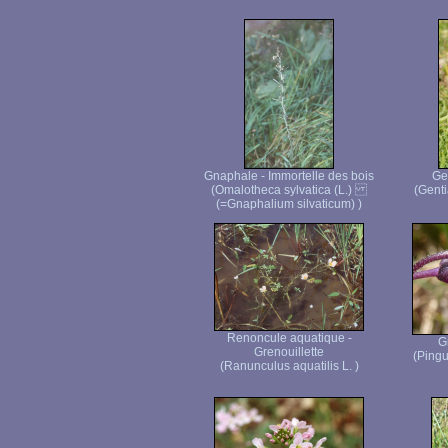
Gnaphale - Immortelle des bois
Ge
(Omalotheca sylvatica (L.)
(Genti
(=Gnaphalium silvaticum) )
Renoncule aquatique -
G
Grenouillette
(Pingu
(Ranunculus aquatilis L. )