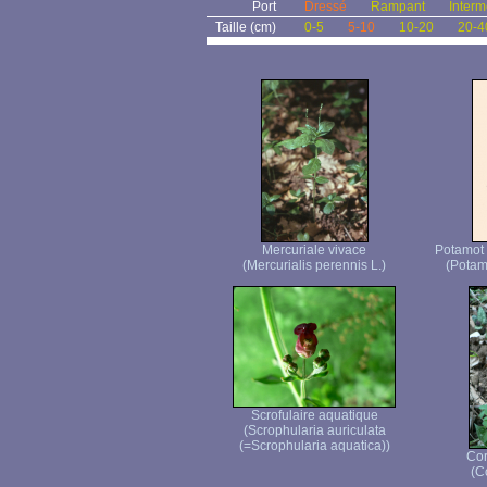
Port
Dressé
Rampant
Interm
Taille (cm)
0-5
5-10
10-20
20-4
Mercuriale vivace
Potamot 
(Mercurialis perennis L.)
(Potam
Scrofulaire aquatique
(Scrophularia auriculata
(=Scrophularia aquatica))
Cor
(C