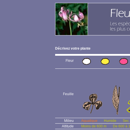
Décrivez votre plante
Fleur
Feuille
Milieu
Aquatique
Humide
Sec
Altitude
Moins de 600 m
De 600 à 