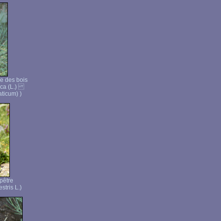
e des bois
tica (L.)
ticum) )
pêtre
stris L.)