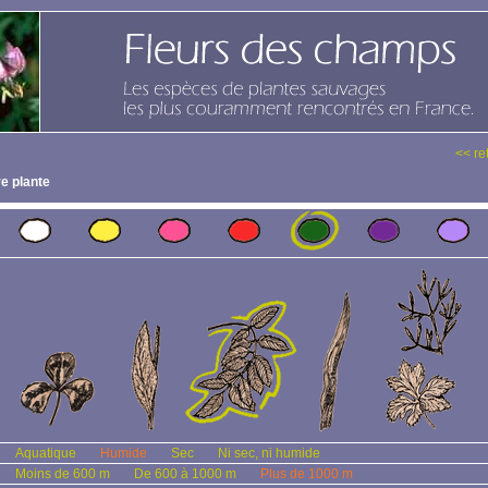
<< re
e plante
Aquatique
Humide
Sec
Ni sec, ni humide
Moins de 600 m
De 600 à 1000 m
Plus de 1000 m