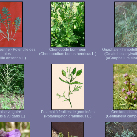
sérine - Potentille des
Chénopode bon-henri
Gnaphale - Immortell
oies
(Chenopodium bonus-henricus L.)
(Omalotheca sylva
illa anserina L.)
(=Gnaphalium silva
ise vulgaire
Potamot à feuilles de graminées
Gentiane cham
sia vulgaris L.)
(Potamogeton gramineus L.)
(Gentianella campe