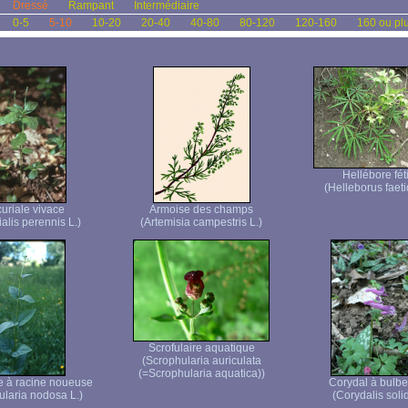
Dressé
Rampant
Intermédiaire
0-5
5-10
10-20
20-40
40-80
80-120
120-160
160 ou pl
Hellébore fét
(Helleborus faeti
uriale vivace
Armoise des champs
alis perennis L.)
(Artemisia campestris L.)
Scrofulaire aquatique
(Scrophularia auriculata
(=Scrophularia aquatica))
re à racine noueuse
Corydal à bulbe
ularia nodosa L.)
(Corydalis solid