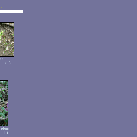
us
ide
dus L.)
 plein
a L.)