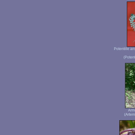
Potentille an
(Potent
Armo
(Artemi