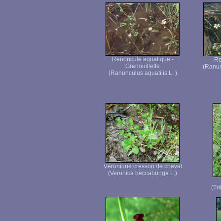
Renoncule aquatique -
Re
Grenouillette
(Ranun
(Ranunculus aquatilis L. )
Véronique cresson de cheval
(Veronica beccabunga L.)
(Tr