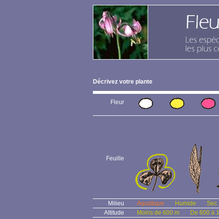
Décrivez votre plante
Fleur
Feuille
Milieu
Aquatique
Humide
Sec
Altitude
Moins de 600 m
De 600 à 