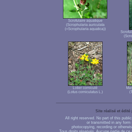
Scrofulaire aquatique
(Scrophularia auriculata
(=Scrophularia aquatica))
Scroful
(Scro
Lotier corniculé
Mas
(Lotus corniculatus L.)
(
Site réalisé et édité
All right reserved. No part of this publ
or transmitted in any form
photocopying, recording or otherwise
Tous droits réservés. Aucune partie de ce 