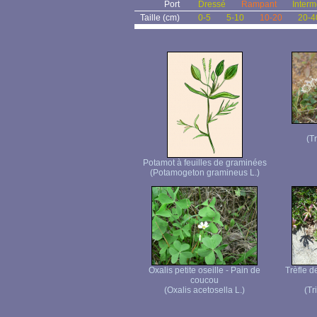
Port
Dressé
Rampant
Interm
Taille (cm)
0-5
5-10
10-20
20-4
(T
Potamot à feuilles de graminées
(Potamogeton gramineus L.)
Oxalis petite oseille - Pain de
Trèfle d
coucou
(Oxalis acetosella L.)
(Tr