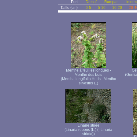
Port
Dressé
Rampant
Interm
Taille (cm)
0-5
5-10
10-20
20-4
Menthe à feuilles longues -
Ge
Menthe des bois
(Genti
(Mentha longifolia Huds - Mentha
silvestris L.)
Linaire striée
(Linaria repens (L.) (=Linaria
striata))