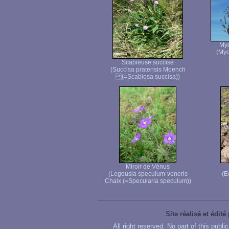
Myo
(Myo
Scabieuse succise
(Succisa pratensis Moench
(=Scabiosa succisa))
Miroir de Vénus
(Legousia speculum-veneris
(E
Chaix (=Specularia speculum))
Site réalisé et édité
All right reserved. No part of this publ