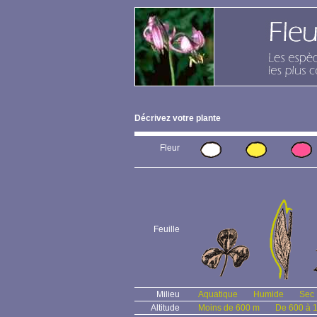
Décrivez votre plante
Fleur
Feuille
Milieu
Aquatique
Humide
Sec
Altitude
Moins de 600 m
De 600 à 