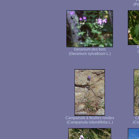
P
(Po
P
Géranium des bois
(
(Geranium sylvaticum L.)
Campanule à feuilles rondes
C
(Campanula rotundifolia L.)
(Ci