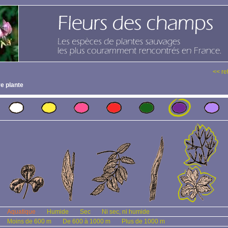
<< re
e plante
Aquatique
Humide
Sec
Ni sec, ni humide
Moins de 600 m
De 600 à 1000 m
Plus de 1000 m