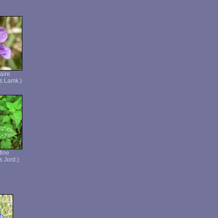
aire
is Lamk.)
fine
s Jord.)