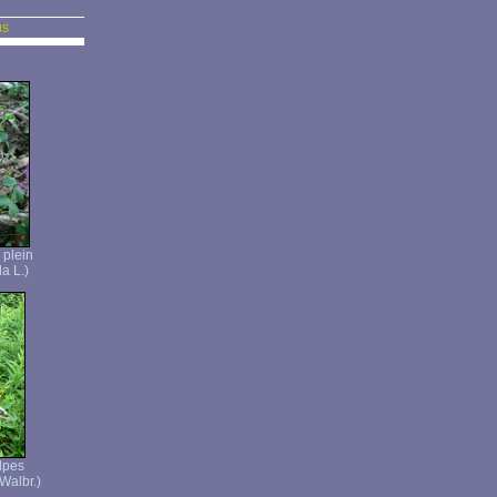
us
 plein
a L.)
lpes
Walbr.)