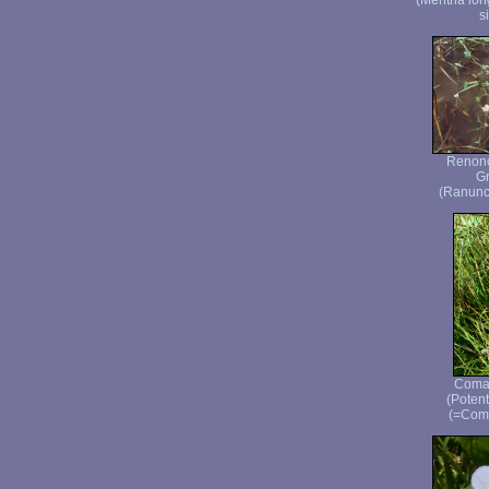
(Mentha lon
s
Renonc
Gr
(Ranuncu
Comar
(Potenti
(=Coma