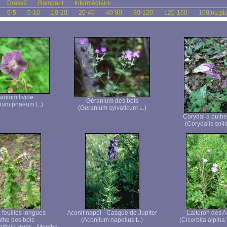
Dressé
Rampant
Intermédiaire
0-5
5-10
10-20
20-40
40-80
80-120
120-160
160 ou pl
anium livide
Géranium des bois
ium phaeum L.)
(Geranium sylvaticum L.)
Corydal à bulbe
(Corydalis solid
feuilles longues -
Aconit napel - Casque de Jupiter
Laiteron des A
the des bois
(Aconitum napellus L.)
(Cicerbita alpina 