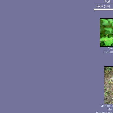
Port
Taille (cm)
Gér
(Geran
Menthe à 
Men