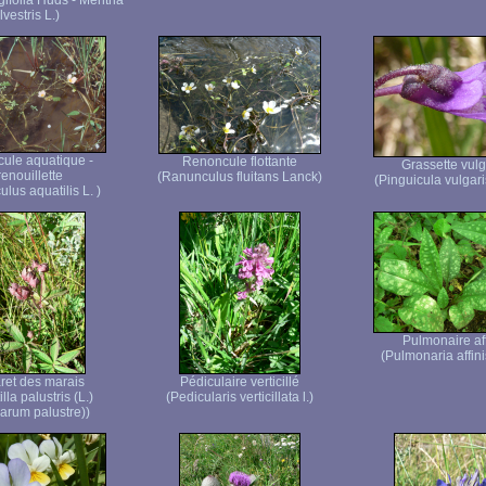
gifolia Huds - Mentha
ilvestris L.)
ule aquatique -
Renoncule flottante
Grassette vulg
enouillette
(Ranunculus fluitans Lanck)
(Pinguicula vulgar
lus aquatilis L. )
Pulmonaire af
(Pulmonaria affini
et des marais
Pédiculaire verticillé
lla palustris (L.)
(Pedicularis verticillata l.)
rum palustre))