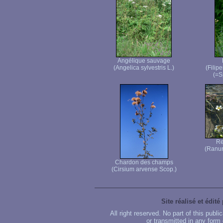
Angélique sauvage
(Angelica sylvestris L.)
(Filip
(=S
Re
(Ranun
Chardon des champs
(Cirsium arvense Scop.)
Site réalisé et édité
All right reserved. No part of this publ
or transmitted in any form