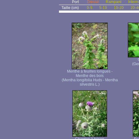
Port
Dressé
Rampant
Interm
Taille (cm)
0-5
5-10
10-20
20-4
(Ge
Menthe à feuilles longues -
Menthe des bois
(Mentha longifolia Huds - Mentha
silvestris L.)