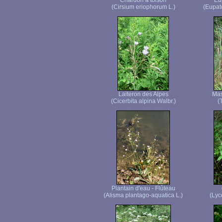
Chardon à toison
Eu
(Cirsium eriophorum L.)
(Eupat
Laiteron des Alpes
Mas
(Cicerbita alpina Walbr.)
(
Plantain d'eau - Flûteau
(Alisma plantago-aquatica L.)
(Lyc