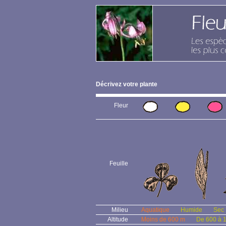
Décrivez votre plante
Fleur
Feuille
Milieu
Aquatique
Humide
Sec
Altitude
Moins de 600 m
De 600 à 