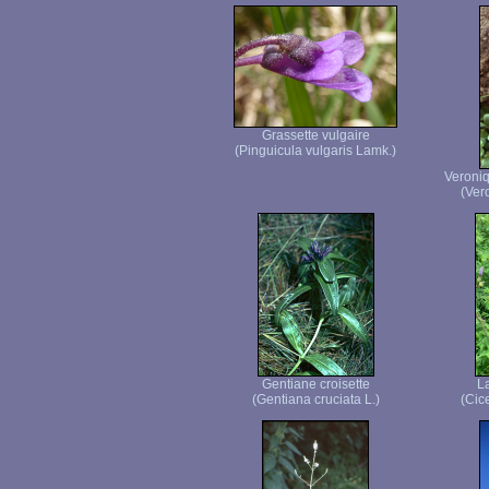
Grassette vulgaire
(Pinguicula vulgaris Lamk.)
Veroniq
(Vero
Gentiane croisette
La
(Gentiana cruciata L.)
(Cice