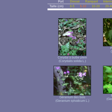
Port
Dressé
Rampant
Interm
Taille (cm)
0-5
5-10
10-20
20-4
P
(
Corydal à bulbe plein
(Corydalis solida L.)
Géranium des bois
(Ge
(Geranium sylvaticum L.)