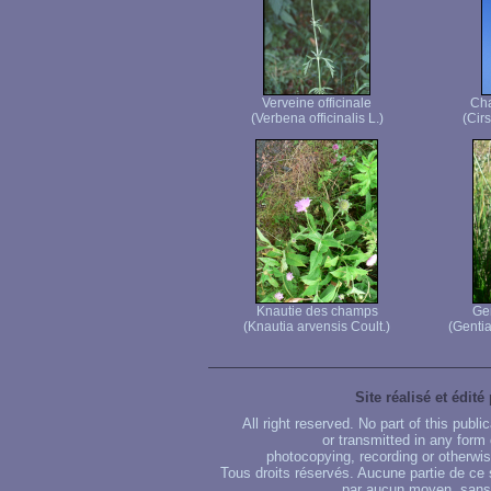
Verveine officinale
Cha
(Verbena officinalis L.)
(Cir
Knautie des champs
Ge
(Knautia arvensis Coult.)
(Genti
Site réalisé et édité
All right reserved. No part of this publ
or transmitted in any form
photocopying, recording or otherwise
Tous droits réservés. Aucune partie de ce 
par aucun moyen, sans u