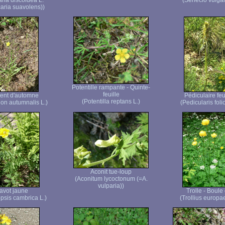
aria discoidea L.
(Senecio vulgar
caria suavolens))
Potentille rampante - Quinte-
feuille
ent d'automne
Pédiculaire feu
(Potentilla reptans L.)
on autumnalis L.)
(Pedicularis foli
Aconit tue-loup
(Aconitum lycoctonum (=A.
vulparia))
avot jaune
Trolle - Boule 
sis cambrica L.)
(Trollius europa