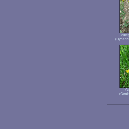
Mille
(Hyperic
Ge
(Genis