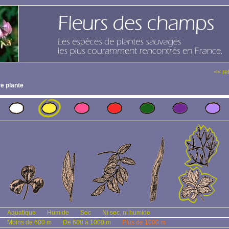
<< re
e plante
Aquatique
Humide
Sec
Ni sec, ni humide
Moins de 600 m
De 600 à 1000 m
Plus de 1000 m