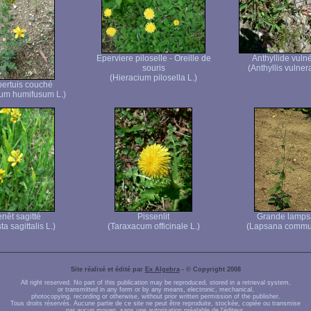
Eperviere piloselle - Oreille de
Anthyllide vuln
souris
(Anthyllis vulnera
(Hieracium pilosella L.)
pertuis couché
um humifusum L.)
nêt sagitté
Pissenlit
Grande lamp
ta sagittalis L.)
(Taraxacum officinale L.)
(Lapsana commun
Site réalisé et édité par
Ex Algebra
- © Copyright 2008
All right reserved. No part of this publication may be reproduced, stored in a retrieval system,
or transmitted in any form or by any means, electronic, mechanical,
photocopying, recording or otherwise, without prior written permission of the publisher.
Tous droits réservés. Aucune partie de ce site ne peut être reproduite, stockée, copiée ou transmise
par aucun moyen, sans une autorisation préalable de l'éditeur.