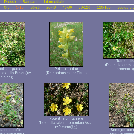
Dressé
Rampant
Intermédiaire
0-5
5-10
10-20
20-40
40-80
80-120
120-160
160 ou pl
Tormentill
(Potentilla erecta 
mille argentée
Petit rhinanthe
tormentilla)
 saxatilis Buser (=A.
(Rhinanthus minor Ehrh.)
alpina))
Potentille printanière
(Potentilla tabernaemontani Asch.
(=P. verna) )
caire discoïde
Séneçon com