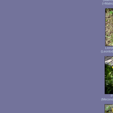
(Matric
(=Matri
Liond
(Leontod
P
(Meconop