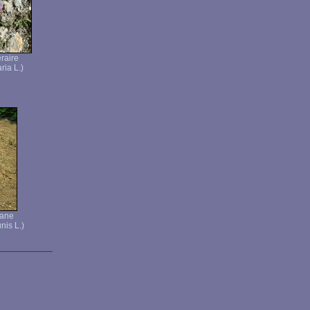
éraire
ria L.)
sane
is L.)