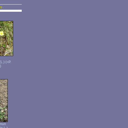
us
e
(L.) (=P.
)
mun