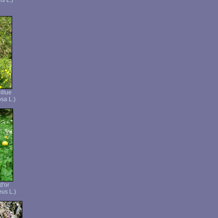
is L.)
illue
osa L.)
d'or
eus L.)