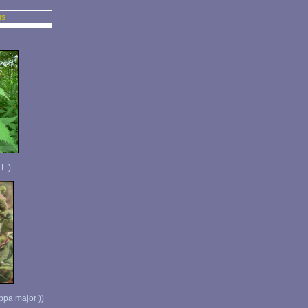
us
 L.)
ppa major ))