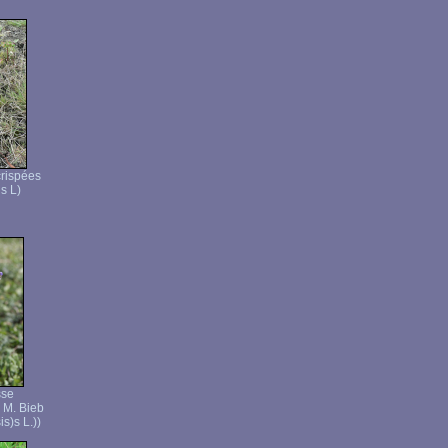
crispées
s L)
sse
 M. Bieb
s)s L.))