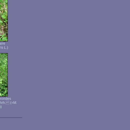
aire
is L.)
 rondes
Ehrh. (=M.
))