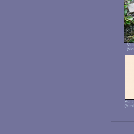
Viol
(Vio
Ment
(Ment