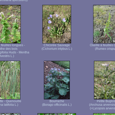
ecularia speculum))
feuilles longues -
Chicorée Sauvage
Oseille à feuilles 
the des bois
(Cichorium intybus L.)
(Rumex crispu
gifolia Huds - Mentha
ilvestris L.)
te - Quenouille
Bourrache
Petite Buglo
a latifolia L.)
(Borago officinalis L.)
(Anchusa arvensis
(=Lycopsis arvensi