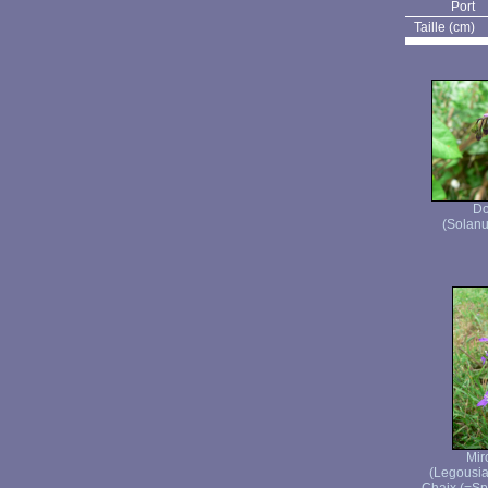
Port
Taille (cm)
Do
(Solanu
Mir
(Legousia