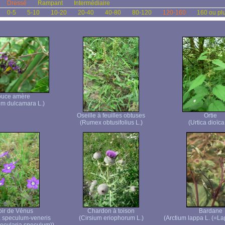
Dressé
Rampant
Intermédiaire
0-5
5-10
10-20
20-40
40-80
80-120
120-160
160 ou pl
uce amère
m dulcamara L.)
Oseille à feuilles obtuses
Ortie
(Rumex obtusifolius L.)
(Urtica dioïca
oir de Vénus
Chardon à toison
Bardane
 speculum-veneris
(Cirsium eriophorum L.)
(Arctium lappa L. (=La