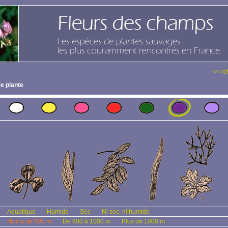
<< re
e plante
Aquatique
Humide
Sec
Ni sec, ni humide
Moins de 600 m
De 600 à 1000 m
Plus de 1000 m