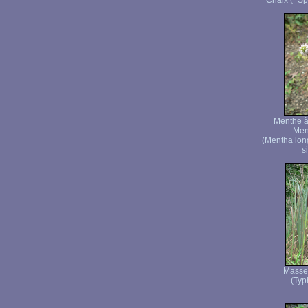
Chaix (=Sp
Menthe à 
Men
(Mentha lon
s
Masset
(Typh