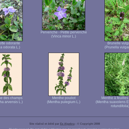
Pervenche - Petite pervenche
(Vinca minor L.)
ette odorante
Brunelle vulg
la odorata L.)
(Prunella vulgar
he des champs
Menthe pouliot
Menthe à feuilles
ha arvensis L.)
(Mentha pulegium L.)
(Mentha suavolens 
rotundifolia
Site réalisé et édité par
Ex Algebra
- © Copyright 2008