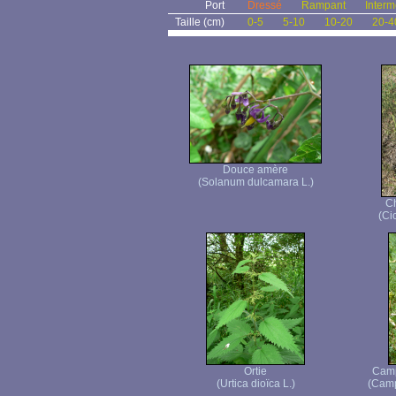
Port
Dressé
Rampant
Interm
Taille (cm)
0-5
5-10
10-20
20-4
Douce amère
(Solanum dulcamara L.)
C
(Ci
Ortie
Camp
(Urtica dioïca L.)
(Camp