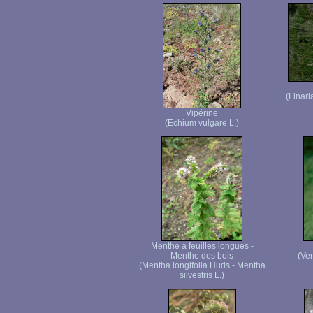
(Linari
Vipérine
(Echium vulgare L.)
Menthe à feuilles longues -
Menthe des bois
(Ve
(Mentha longifolia Huds - Mentha
silvestris L.)