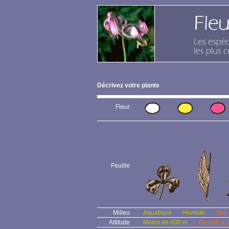
Décrivez votre plante
Fleur
Feuille
Milieu
Aquatique
Humide
Sec
Altitude
Moins de 600 m
De 600 à 