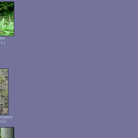
ies
 L.)
crispées
s L)