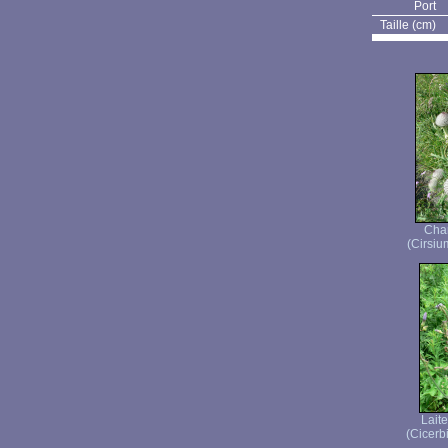
Port
Taille (cm)
Char
(Cirsiu
Lait
(Cicerbi