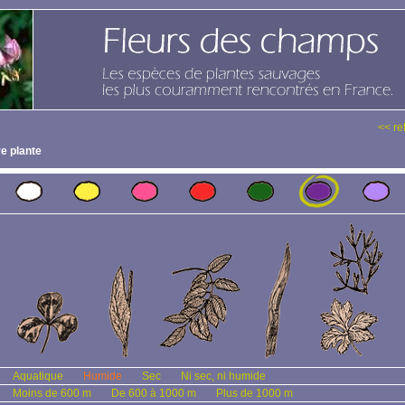
<< re
e plante
Aquatique
Humide
Sec
Ni sec, ni humide
Moins de 600 m
De 600 à 1000 m
Plus de 1000 m