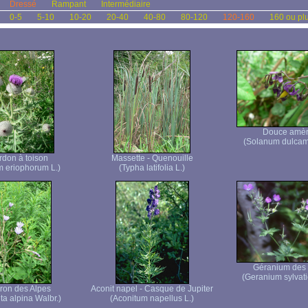
Dressé
Rampant
Intermédiaire
0-5
5-10
10-20
20-40
40-80
80-120
120-160
160 ou pl
Douce amè
(Solanum dulcam
don à toison
Massette - Quenouille
m eriophorum L.)
(Typha latifolia L.)
Géranium des 
(Geranium sylvati
eron des Alpes
Aconit napel - Casque de Jupiter
ta alpina Walbr.)
(Aconitum napellus L.)