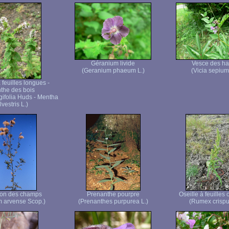
Géranium livide
Vesce des ha
(Geranium phaeum L.)
(Vicia sepium
feuilles longues -
the des bois
gifolia Huds - Mentha
ilvestris L.)
on des champs
Prenanthe pourpre
Oseille à feuilles 
m arvense Scop.)
(Prenanthes purpurea L.)
(Rumex crispu