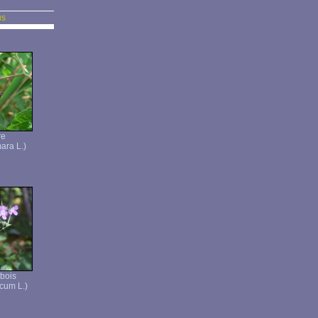
us
re
ara L.)
bois
cum L.)