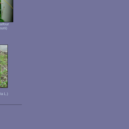
alfour
urii)
ia L.)