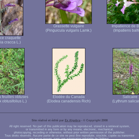
Grassette vulgaire
Impatience de B
(Pinguicula vulgaris Lamk.)
(Impatiens balfo
ce craquette
ia cracca L.)
à feuilles obtuses
Elodée du Canada
Salicaire
obtusifolius L.)
(Elodea canadensis Rich)
(Lythrum salicar
Site réalisé et édité par
Ex Algebra
- © Copyright 2008
All right reserved. No part of this publication may be reproduced, stored in a retrieval system,
or transmitted in any form or by any means, electronic, mechanical,
photocopying, recording or otherwise, without prior written permission of the publisher.
Tous droits réservés. Aucune partie de ce site ne peut être reproduite, stockée, copiée ou transmise
par aucun moyen, sans une autorisation préalable de l'éditeur.