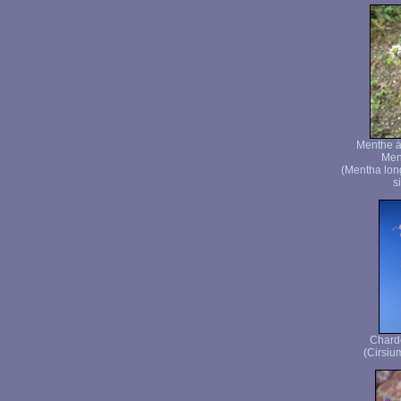
Menthe à 
Men
(Mentha lon
s
Chard
(Cirsiu