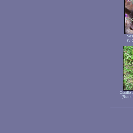
Ves
(Vic
Oseille 
(Rumex 