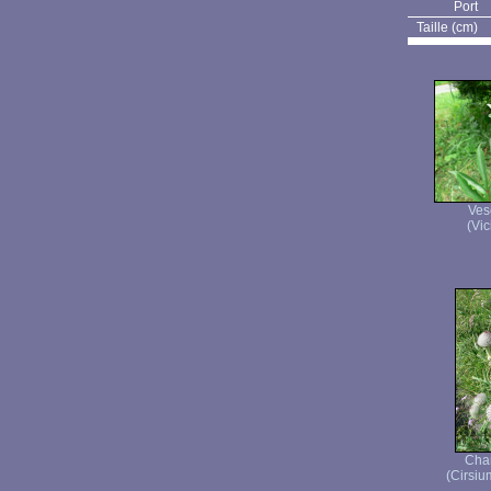
Port
Taille (cm)
Ves
(Vic
Char
(Cirsiu