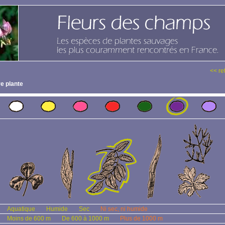
<< re
e plante
Aquatique
Humide
Sec
Ni sec, ni humide
Moins de 600 m
De 600 à 1000 m
Plus de 1000 m