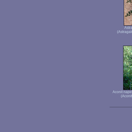
Astr
(Astragal
Aconit nape
(Aconi