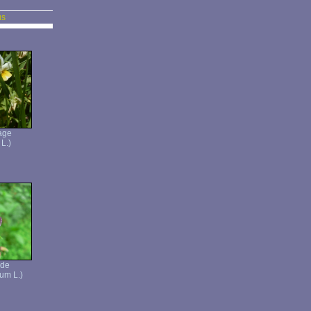
us
age
 L.)
ide
um L.)