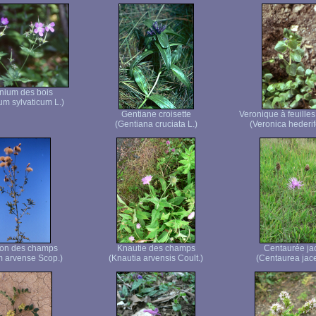
nium des bois
um sylvaticum L.)
Gentiane croisette
Veronique à feuilles
(Gentiana cruciata L.)
(Veronica hederifo
on des champs
Knautie des champs
Centaurée ja
m arvense Scop.)
(Knautia arvensis Coult.)
(Centaurea jace