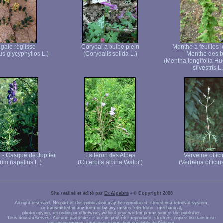
agale réglisse
Corydal à bulbe plein
Menthe à feuilles 
us glycyphyllos L.)
(Corydalis solida L.)
Menthe des b
(Mentha longifolia Hu
silvestris L.
l - Casque de Jupiter
Laiteron des Alpes
Verveine offici
tum napellus L.)
(Cicerbita alpina Walbr.)
(Verbena officina
Site réalisé et édité par
Ex Algebra
- © Copyright 2008
All right reserved. No part of this publication may be reproduced, stored in a retrieval system,
or transmitted in any form or by any means, electronic, mechanical,
photocopying, recording or otherwise, without prior written permission of the publisher.
Tous droits réservés. Aucune partie de ce site ne peut être reproduite, stockée, copiée ou transmise
par aucun moyen, sans une autorisation préalable de l'éditeur.