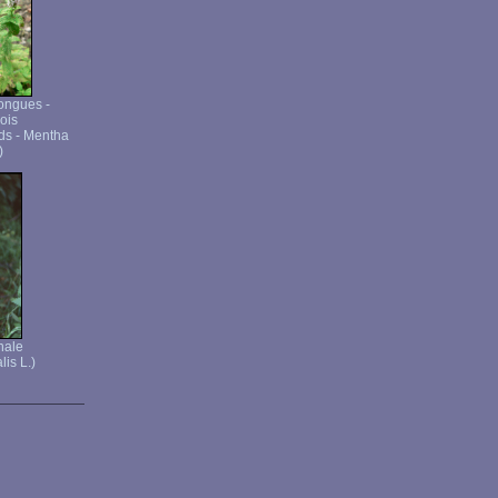
longues -
ois
ds - Mentha
)
nale
lis L.)