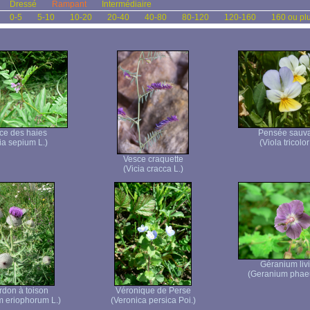
Dressé
Rampant
Intermédiaire
0-5
5-10
10-20
20-40
40-80
80-120
120-160
160 ou pl
ce des haies
Pensée sauv
ia sepium L.)
(Viola tricolor
Vesce craquette
(Vicia cracca L.)
Géranium liv
(Geranium phae
don à toison
Véronique de Perse
m eriophorum L.)
(Veronica persica Poi.)