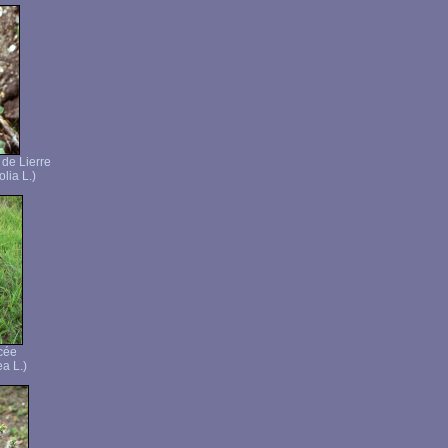
 de Lierre
lia L.)
cée
a L.)