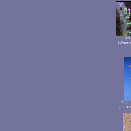
Géra
(Gerani
Chard
(Cirsiu