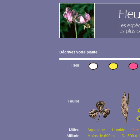
Décrivez votre plante
Fleur
Feuille
Milieu
Aquatique
Humide
Sec
Altitude
Moins de 600 m
De 600 à 