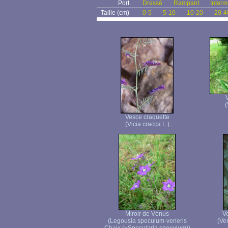
Port
Dressé
Rampant
Interm
Taille (cm)
0-5
5-10
10-20
20-4
(
Vesce craquette
(Vicia cracca L.)
Miroir de Vénus
Ve
(Legousia speculum-veneris
(Ver