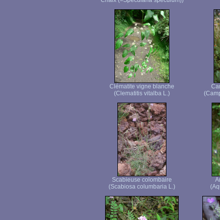
Chaix (=Specularia speculum))
Clématite vigne blanche
Ca
(Clematitis vitalba L.)
(Camp
Scabieuse colombaire
A
(Scabiosa columbaria L.)
(Aq