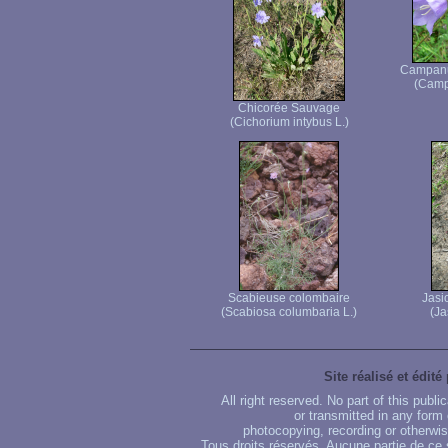
Campanul
(Campa
Chicorée Sauvage
(Cichorium intybus L.)
Scabieuse colombaire
Jasi
(Scabiosa columbaria L.)
(Ja
Site réalisé et édité
All right reserved. No part of this publ
or transmitted in any form
photocopying, recording or otherwise
Tous droits réservés. Aucune partie de ce 