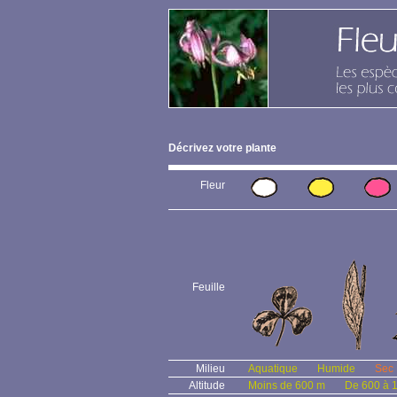
Décrivez votre plante
Fleur
Feuille
Milieu
Aquatique
Humide
Sec
Altitude
Moins de 600 m
De 600 à 