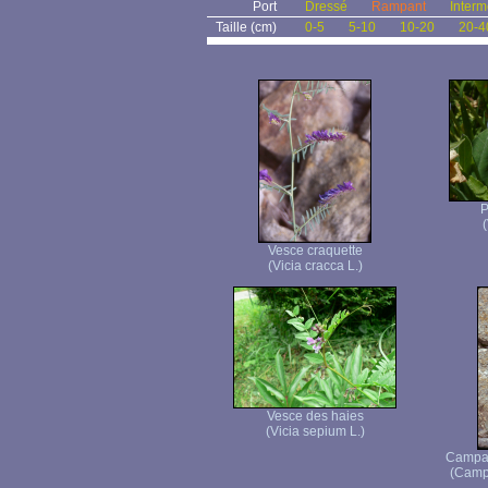
Port
Dressé
Rampant
Interm
Taille (cm)
0-5
5-10
10-20
20-4
P
(
Vesce craquette
(Vicia cracca L.)
Vesce des haies
(Vicia sepium L.)
Campan
(Campa