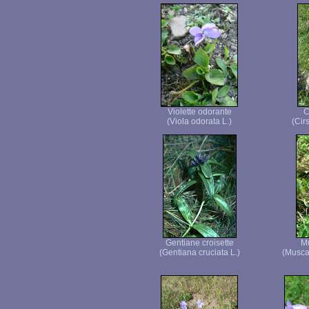
Violette odorante
C
(Viola odorata L.)
(Cir
Gentiane croisette
Mu
(Gentiana cruciata L.)
(Musca