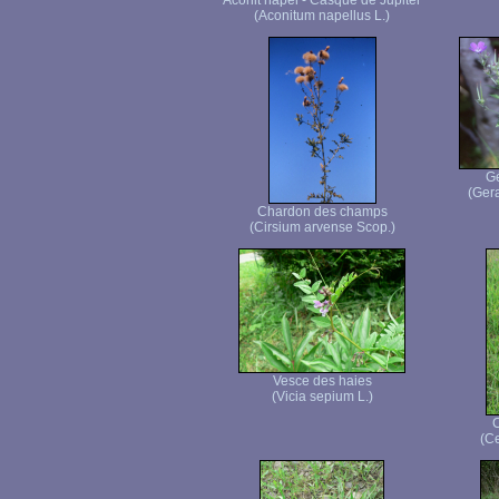
Aconit napel - Casque de Jupiter
(Aconitum napellus L.)
Gé
(Gera
Chardon des champs
(Cirsium arvense Scop.)
Vesce des haies
(Vicia sepium L.)
C
(Ce