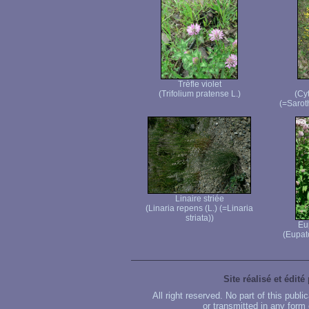
Trèfle violet
(Trifolium pratense L.)
(Cyt
(=Sarot
Linaire striée
(Linaria repens (L.) (=Linaria
striata))
Eu
(Eupat
Site réalisé et édité
All right reserved. No part of this publ
or transmitted in any form