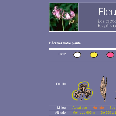
Décrivez votre plante
Fleur
Feuille
Milieu
Aquatique
Humide
Sec
Altitude
Moins de 600 m
De 600 à 