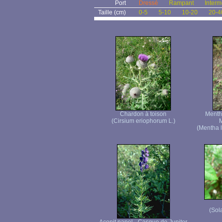
Port
Dressé
Rampant
Interm
Taille (cm)
0-5
5-10
10-20
20-4
Chardon à toison
Menthe
(Cirsium eriophorum L.)
M
(Mentha l
(Sol