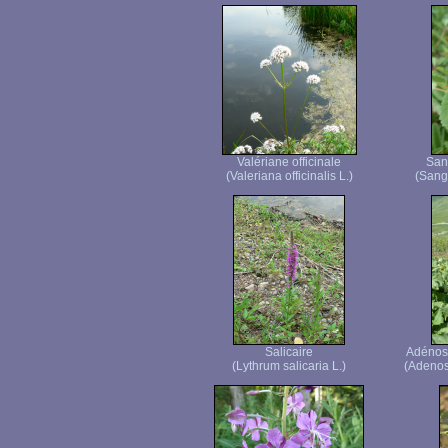
Valériane officinale
San
(Valeriana officinalis L.)
(Sangu
Salicaire
Adénosty
(Lythrum salicaria L.)
(Adenost