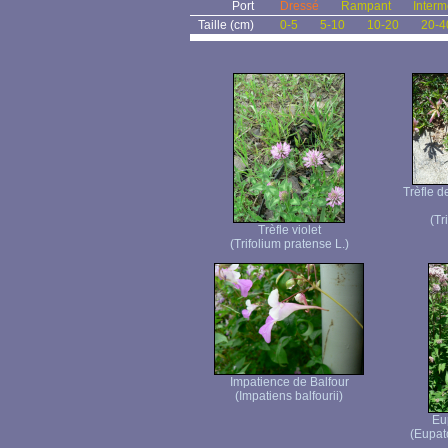
Port
Dressé
Rampant
Interm
Taille (cm)
0-5
5-10
10-20
20-4
Trèfle d
(Tr
Trèfle violet
(Trifolium pratense L.)
Impatience de Balfour
(Impatiens balfourii)
Eu
(Eupat