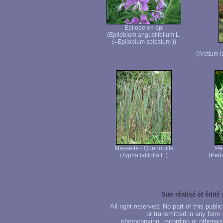
Epilobe en épi
(Epilobium angustifolium L.
(=Epilobium spicatum ))
(Arctium 
Massette - Quenouille
Péd
(Typha latifolia L.)
(Pedic
Site réalisé et édité
All right reserved. No part of this publ
or transmitted in any form
photocopying, recording or otherwise