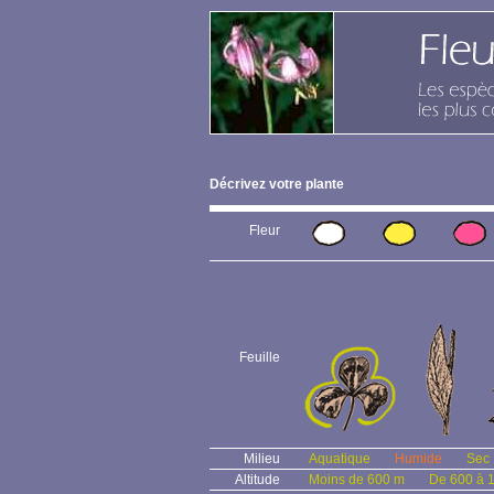
Décrivez votre plante
Fleur
Feuille
Milieu
Aquatique
Humide
Sec
Altitude
Moins de 600 m
De 600 à 