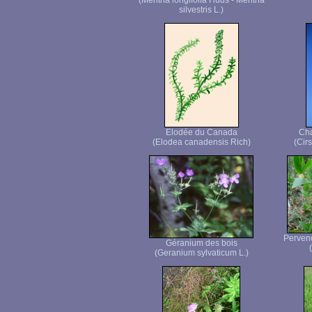
(Mentha longifolia Huds - Mentha
silvestris L.)
Elodée du Canada
Cha
(Elodea canadensis Rich)
(Cir
Pervenc
Géranium des bois
(Geranium sylvaticum L.)