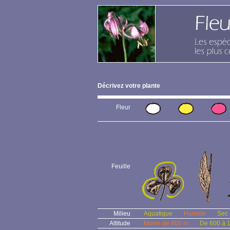
Décrivez votre plante
Fleur
Feuille
Milieu
Aquatique
Humide
Sec
Altitude
Moins de 600 m
De 600 à 