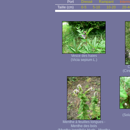
Port
Dressé
Rampant
Interm
Taille (cm)
0-5
5-10
10-20
20-4
Vesce des haies
(Vicia sepium L.)
C
(Cir
(Sol
Menthe à feuilles longues -
Menthe des bois