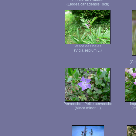
Elodée du Canada
(Elodea canadensis Rich)
Vesce des haies
(Vicia sepium L.)
(Ce
Pervenche - Petite pervenche
Imp
(Vinca minor L.)
(I