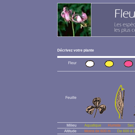
Décrivez votre plante
Fleur
Feuille
Milieu
Aquatique
Humide
Sec
Altitude
Moins de 600 m
De 600 à 