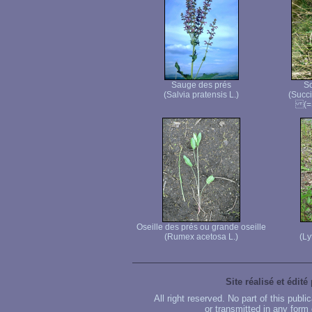
Sauge des prés
Sc
(Salvia pratensis L.)
(Succ
(=S
Oseille des prés ou grande oseille
(Rumex acetosa L.)
(Ly
Site réalisé et édité
All right reserved. No part of this publ
or transmitted in any form