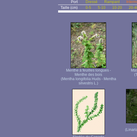
Port
Dressé
Rampant
Interm
Taille (cm)
0-5
5-10
10-20
20-4
Menthe à feuilles longues -
Mas
Menthe des bois
(
(Mentha longifolia Huds - Mentha
silvestris L.)
(Linari