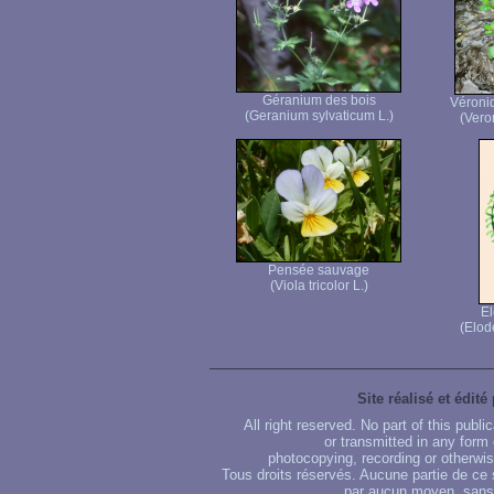
Géranium des bois
Véroni
(Geranium sylvaticum L.)
(Vero
Pensée sauvage
(Viola tricolor L.)
E
(Elod
Site réalisé et édité
All right reserved. No part of this publ
or transmitted in any form
photocopying, recording or otherwise
Tous droits réservés. Aucune partie de ce 
par aucun moyen, sans u