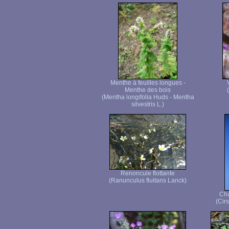
Menthe à feuilles longues -
Menthe des bois
(Mentha longifolia Huds - Mentha
silvestris L.)
Renoncule flottante
(Ranunculus fluitans Lanck)
Cha
(Cir