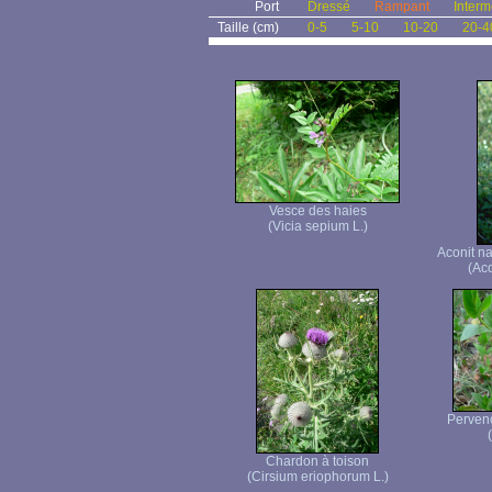
Port
Dressé
Rampant
Interm
Taille (cm)
0-5
5-10
10-20
20-4
Vesce des haies
(Vicia sepium L.)
Aconit n
(Ac
Pervenc
Chardon à toison
(Cirsium eriophorum L.)