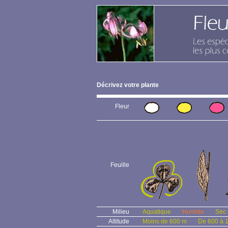
Décrivez votre plante
Fleur
Feuille
Milieu
Aquatique
Humide
Sec
Altitude
Moins de 600 m
De 600 à 