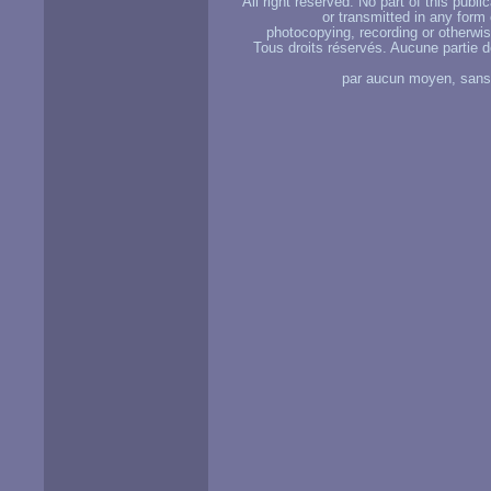
All right reserved. No part of this publ
or transmitted in any form
photocopying, recording or otherwise
Tous droits réservés. Aucune partie d
par aucun moyen, sans u