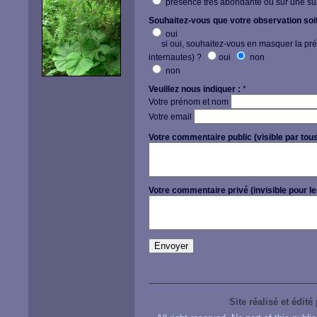
présence très abondante ou sur une su
Souhaitez-vous que votre observation soit 
oui
si oui, souhaitez-vous en masquer la précis
internautes) ?
oui
non
non
Veuillez nous indiquer :
*
Votre prénom et nom
Votre email
Votre commentaire public (visible par tous
Votre commentaire privé (invisible pour le
Site réalisé et édité