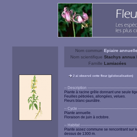
Nom commun
Epiaire annuell
Nom scientifique
Stachys annua 
Famille
Lamiacées
J ai observé cette fleur (géolocalisation)
-- Description ------------------------------------------
Plante à racine grêle donnant une seule tig
Feuilles pétiolées, allongées, velues.
Fleurs blanc-jaunâtre.
-- Cycle -------------------------------------------------
Plante annuelle.
Floraison de juin à octobre.
-- Habitat -----------------------------------------------
Plante assez commune se rencontrant sur les 
dessus de 1300 m.